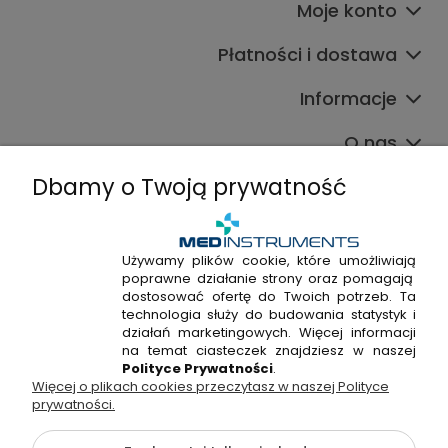
Moje konto
Płatności i dostawa
Informacje
O nas
Dbamy o Twoją prywatność
Używamy plików cookie, które umożliwiają
poprawne działanie strony oraz pomagają
+48 720 915 338
dostosować ofertę do Twoich potrzeb. Ta
+48 22 298 53 38
technologia służy do budowania statystyk i
działań marketingowych. Więcej informacji
Napisz do nas!
na temat ciasteczek znajdziesz w naszej
Polityce Prywatności
.
Więcej o plikach cookies przeczytasz w naszej Polityce
Hossa Medical Sp. z o. o. | ul. Kryształowa 33A, 01-356
prywatności.
Warszawa, woj. mazowieckie | NIP: 7010404814, REGON:
146982576, KRS: 0000491265