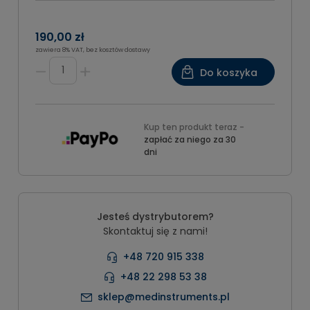
190,00 zł
zawiera 8% VAT, bez kosztów dostawy
Do koszyka
Kup ten produkt teraz -
zapłać za niego za 30
dni
Jesteś dystrybutorem?
Skontaktuj się z nami!
+48 720 915 338
+48 22 298 53 38
sklep@medinstruments.pl