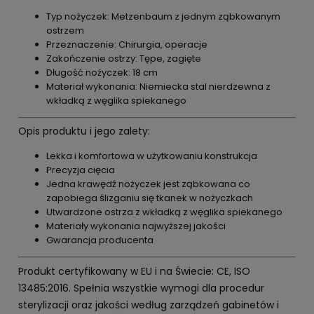
Typ nożyczek: Metzenbaum z jednym ząbkowanym
ostrzem
Przeznaczenie: Chirurgia, operacje
Zakończenie ostrzy: Tępe, zagięte
Długość nożyczek: 18 cm
Materiał wykonania: Niemiecka stal nierdzewna z
wkładką z węglika spiekanego
Opis produktu i jego zalety:
Lekka i komfortowa w użytkowaniu konstrukcja
Precyzja cięcia
Jedna krawędź nożyczek jest ząbkowana co
zapobiega ślizganiu się tkanek w nożyczkach
Utwardzone ostrza z wkładką z węglika spiekanego
Materiały wykonania najwyższej jakości
Gwarancja producenta
Produkt certyfikowany w EU i na Świecie: CE, ISO
13485:2016. Spełnia wszystkie wymogi dla procedur
sterylizacji oraz jakości według zarządzeń gabinetów i