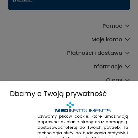
prywatności
Pomoc
Moje konto
Płatności i dostawa
Informacje
O nas
Dbamy o Twoją prywatność
Używamy plików cookie, które umożliwiają
poprawne działanie strony oraz pomagają
+48 720 915 338
dostosować ofertę do Twoich potrzeb. Ta
+48 22 298 53 38
technologia służy do budowania statystyk i