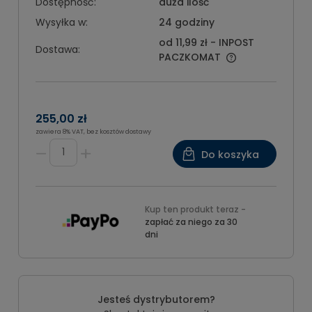
Dostępność:
duża ilość
Wysyłka w:
24 godziny
od 11,99 zł
- INPOST
Dostawa:
PACZKOMAT
255,00 zł
zawiera 8% VAT, bez kosztów dostawy
Do koszyka
Kup ten produkt teraz -
zapłać za niego za 30
dni
Jesteś dystrybutorem?