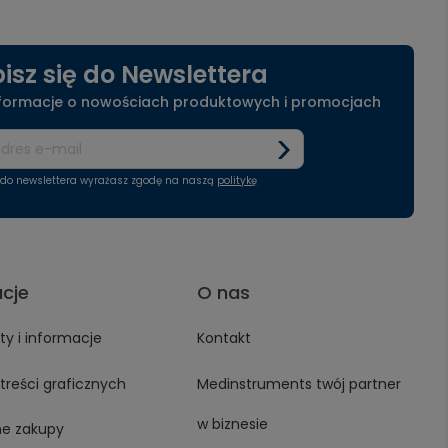
isz się do Newslettera
nformacje o nowościach produktowych i promocjach
ę do newslettera wyrażasz zgodę na naszą
politykę
acje
O nas
y i informacje
Kontakt
treści graficznych
Medinstruments twój partner
w biznesie
ne zakupy