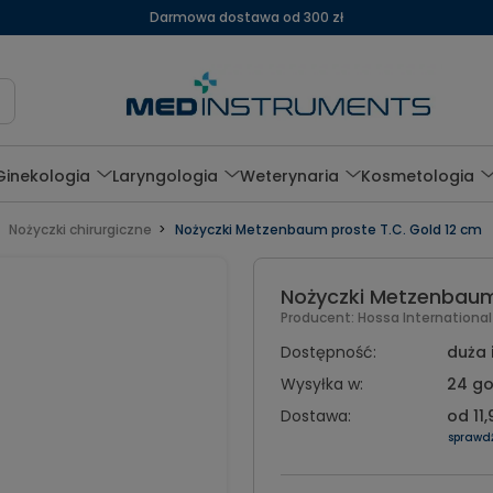
Darmowa dostawa od 300 zł
Ginekologia
Laryngologia
Weterynaria
Kosmetologia
Nożyczki chirurgiczne
Nożyczki Metzenbaum proste T.C. Gold 12 cm
Nożyczki Metzenbaum
Producent:
Hossa Internationa
Dostępność:
duża 
Wysyłka w:
24 go
Dostawa:
od 11,
sprawd