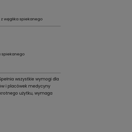
ą z węglika spiekanego
a spiekanego
 Spełnia wszystkie wymogi dla
etów i placówek medycyny
elokrotnego użytku, wymaga