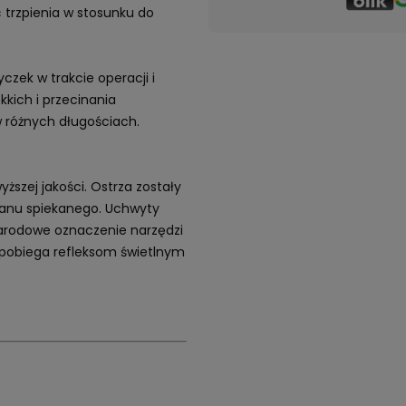
 trzpienia w stosunku do
ek w trakcie operacji i
kich i przecinania
 różnych długościach.
ższej jakości. Ostrza zostały
ranu spiekanego. Uchwyty
arodowe oznaczenie narzędzi
apobiega refleksom świetlnym