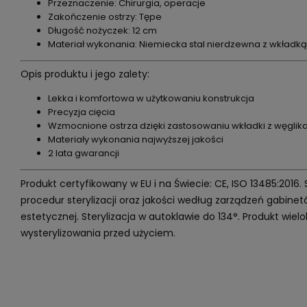
Przeznaczenie: Chirurgia, operacje
Zakończenie ostrzy: Tępe
Długość nożyczek: 12 cm
Materiał wykonania: Niemiecka stal nierdzewna z wkładk
Opis produktu i jego zalety:
Lekka i komfortowa w użytkowaniu konstrukcja
Precyzja cięcia
Wzmocnione ostrza dzięki zastosowaniu wkładki z węglik
Materiały wykonania najwyższej jakości
2 lata gwarancji
Produkt certyfikowany w EU i na Świecie: CE, ISO 13485:2016.
procedur sterylizacji oraz jakości według zarządzeń gabin
estetycznej. Sterylizacja w autoklawie do 134°. Produkt wi
wysterylizowania przed użyciem.