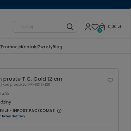
0,00 zł
0
Promocje
Kontakt
Zwroty
Blog
 proste T.C. Gold 12 cm
l
| Kod produktu:
HR-3019-120
ilość
dziny
99 zł
- INPOST PACZKOMAT
ź formy dostawy