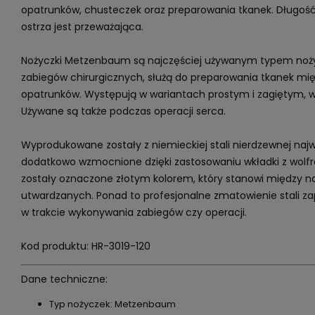
opatrunków, chusteczek oraz preparowania tkanek. Długość
ostrza jest przeważająca.
Nożyczki Metzenbaum są najczęściej używanym typem nożycz
zabiegów chirurgicznych, służą do preparowania tkanek mięk
opatrunków. Występują w wariantach prostym i zagiętym, w
Używane są także podczas operacji serca.
Wyprodukowane zostały z niemieckiej stali nierdzewnej najwy
dodatkowo wzmocnione dzięki zastosowaniu wkładki z wolf
zostały oznaczone złotym kolorem, który stanowi między n
utwardzanych. Ponad to profesjonalne zmatowienie stali z
w trakcie wykonywania zabiegów czy operacji.
Kod produktu: HR-3019-120
Dane techniczne:
Typ nożyczek: Metzenbaum