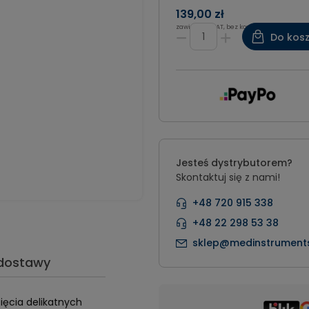
139,00 zł
zawiera 8% VAT, bez kosztów dostawy
Do kos
Jesteś dystrybutorem?
Skontaktuj się z nami!
+48 720 915 338
+48 22 298 53 38
sklep@medinstruments
 dostawy
ięcia delikatnych