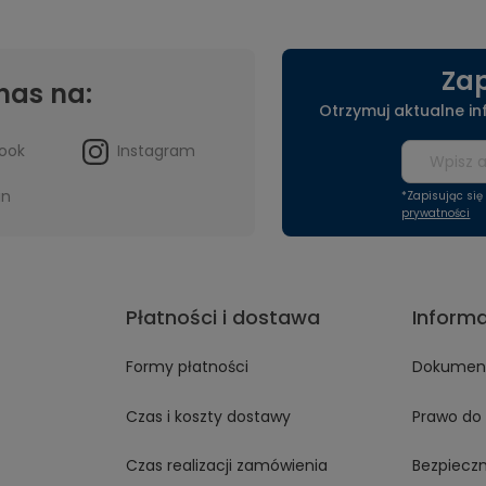
Zap
nas na:
Otrzymuj aktualne i
ook
Instagram
in
*Zapisując si
prywatności
Płatności i dostawa
Inform
Formy płatności
Dokument
Czas i koszty dostawy
Prawo do 
Czas realizacji zamówienia
Bezpiecz