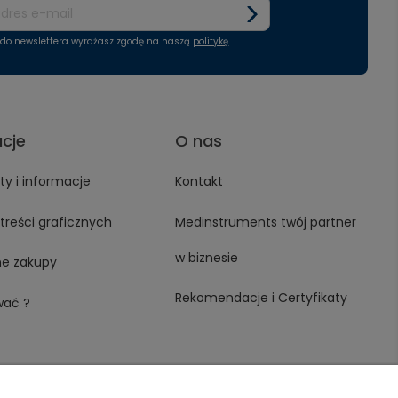
ę do newslettera wyrażasz zgodę na naszą
politykę
acje
O nas
y i informacje
Kontakt
treści graficznych
Medinstruments twój partner
w biznesie
ne zakupy
Rekomendacje i Certyfikaty
wać ?