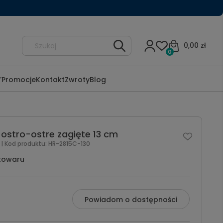
0,00 zł
0
Promocje
Kontakt
Zwroty
Blog
 ostro-ostre zagięte 13 cm
l
| Kod produktu:
HR-2815C-130
towaru
Powiadom o dostępności