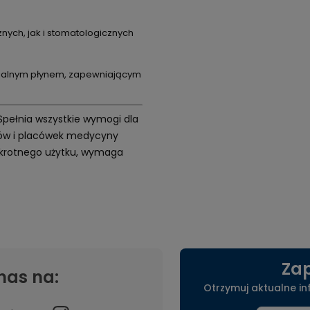
ch, jak i stomatologicznych
cjalnym płynem, zapewniającym
 Spełnia wszystkie wymogi dla
etów i placówek medycyny
elokrotnego użytku, wymaga
Zap
nas na:
Otrzymuj aktualne i