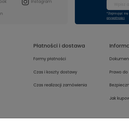
ook
Instagram
in
*Zapisując si
prywatności
Płatności i dostawa
Inform
Formy płatności
Dokument
Czas i koszty dostawy
Prawo do 
Czas realizacji zamówienia
Bezpiecz
Jak kupo