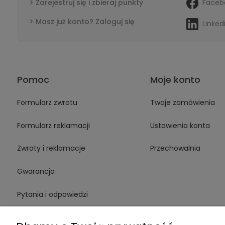
Faceb
Zarejestruj się i zbieraj punkty
Masz już konto? Zaloguj się
Linked
Pomoc
Moje konto
Formularz zwrotu
Twoje zamówienia
Formularz reklamacji
Ustawienia konta
Zwroty i reklamacje
Przechowalnia
Gwarancja
Pytania i odpowiedzi
Medinstruments stacjonarnie