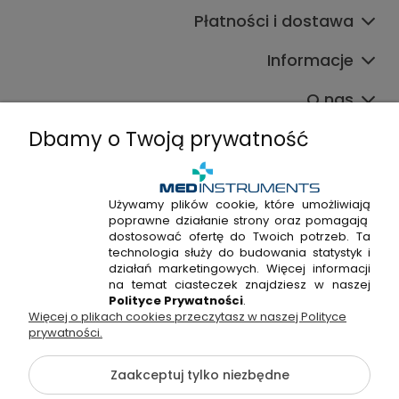
Płatności i dostawa
Informacje
O nas
Dbamy o Twoją prywatność
Używamy plików cookie, które umożliwiają
poprawne działanie strony oraz pomagają
+48 720 915 338
dostosować ofertę do Twoich potrzeb. Ta
+48 22 298 53 38
technologia służy do budowania statystyk i
działań marketingowych. Więcej informacji
Napisz do nas!
na temat ciasteczek znajdziesz w naszej
Polityce Prywatności
.
Więcej o plikach cookies przeczytasz w naszej Polityce
Hossa Medical Sp. z o. o. | ul. Kryształowa 33A, 01-356
prywatności.
Warszawa, woj. mazowieckie | NIP: 7010404814, REGON:
146982576, KRS: 0000491265
Zaakceptuj tylko niezbędne