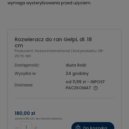
wymaga wysterylizowania przed użyciem.
Rozwieracz do ran Gelpi, dł. 18
cm
Producent:
Hossa International
| Kod produktu:
HR-
2579-180
Dostępność:
duża ilość
Wysyłka w:
24 godziny
od 11,99 zł
- INPOST
Dostawa:
PACZKOMAT
180,00 zł
zawiera 8% VAT, bez kosztów dostawy
Do koszyka