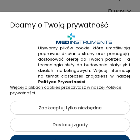
O nas
Dbamy o Twoją prywatność
Używamy plików cookie, które umożliwiają
poprawne działanie strony oraz pomagają
+48 720 915 338
dostosować ofertę do Twoich potrzeb. Ta
+48 22 298 53 38
technologia służy do budowania statystyk i
działań marketingowych. Więcej informacji
Napisz do nas!
na temat ciasteczek znajdziesz w naszej
Polityce Prywatności
.
Więcej o plikach cookies przeczytasz w naszej Polityce
Hossa Medical Sp. z o. o. | ul. Kryształowa 33A, 01-356
prywatności.
Warszawa, woj. mazowieckie | NIP: 7010404814, REGON:
146982576, KRS: 0000491265
Zaakceptuj tylko niezbędne
©2026 Wszelkie Prawa Zastrzeżone | medinstruments.pl
Dostosuj zgody
Szablon Flex by
Ecommercy