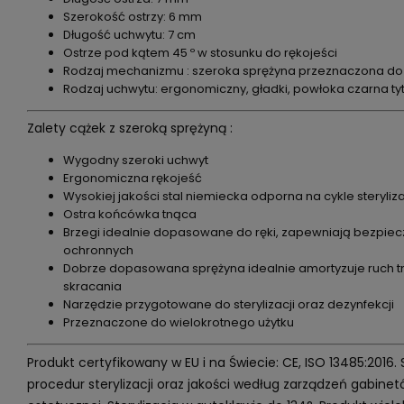
Szerokość ostrzy: 6 mm
Długość uchwytu: 7 cm
Ostrze pod kątem 45 º w stosunku do rękojeści
Rodzaj mechanizmu : szeroka sprężyna przeznaczona do 
Rodzaj uchwytu: ergonomiczny, gładki, powłoka czarna t
Zalety cążek z szeroką sprężyną :
Wygodny szeroki uchwyt
Ergonomiczna rękojeść
Wysokiej jakości stal niemiecka odporna na cykle steryliz
Ostra końcówka tnąca
Brzegi idealnie dopasowane do ręki, zapewniają bezpiec
ochronnych
Dobrze dopasowana sprężyna idealnie amortyzuje ruch t
skracania
Narzędzie przygotowane do sterylizacji oraz dezynfekcji
Przeznaczone do wielokrotnego użytku
Produkt certyfikowany w EU i na Świecie: CE, ISO 13485:2016.
procedur sterylizacji oraz jakości według zarządzeń gabin