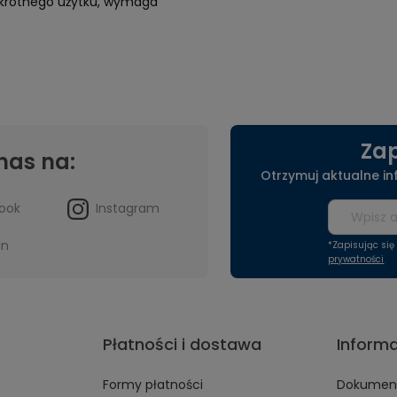
elokrotnego użytku, wymaga
Zap
nas na:
Otrzymuj aktualne i
ook
Instagram
in
*Zapisując si
prywatności
Płatności i dostawa
Inform
Formy płatności
Dokument