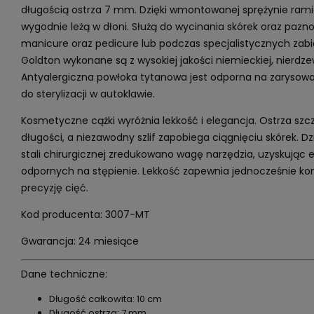
długością ostrza 7 mm. Dzięki wmontowanej sprężynie ramio
wygodnie leżą w dłoni. Służą do wycinania skórek oraz paz
manicure oraz pedicure lub podczas specjalistycznych zab
Goldton wykonane są z wysokiej jakości niemieckiej, nierdzewn
Antyalergiczna powłoka tytanowa jest odporna na zarysowani
do sterylizacji w autoklawie.
Kosmetyczne cążki wyróżnia lekkość i elegancja. Ostrza szcz
długości, a niezawodny szlif zapobiega ciągnięciu skórek. Dzi
stali chirurgicznej zredukowano wagę narzędzia, uzyskując 
odpornych na stępienie. Lekkość zapewnia jednocześnie ko
precyzję cięć.
Kod producenta: 3007-MT
Gwarancja: 24 miesiące
Dane techniczne:
Długość całkowita: 10 cm
Długość ostrza: 7 mm