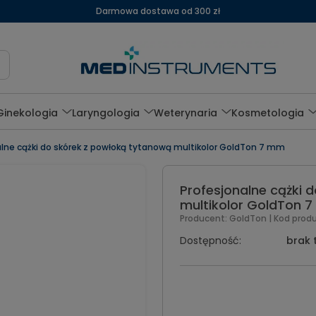
Darmowa dostawa od 300 zł
Ginekologia
Laryngologia
Weterynaria
Kosmetologia
alne cążki do skórek z powłoką tytanową multikolor GoldTon 7 mm
Profesjonalne cążki 
multikolor GoldTon 
Producent:
GoldTon
| Kod prod
Dostępność:
brak 