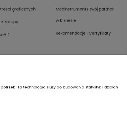
treści graficznych
Medinstruments twój partner
w biznesie
ne zakupy
Rekomendacje i Certyfikaty
wać ?
trzeb. Ta technologia służy do budowania statystyk i działań
 REGON: 146982576, KRS: 0000491265