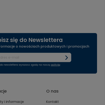
isz się do Newslettera
nformacje o nowościach produktowych i promocjach
ę do newslettera wyrażasz zgodę na naszą
politykę
acje
O nas
y i informacje
Kontakt