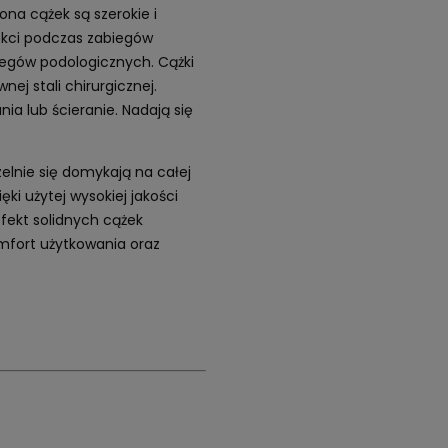
na cążek są szerokie i
nokci podczas zabiegów
iegów podologicznych. Cążki
ej stali chirurgicznej.
a lub ścieranie. Nadają się
elnie się domykają na całej
ęki użytej wysokiej jakości
efekt solidnych cążek
mfort użytkowania oraz