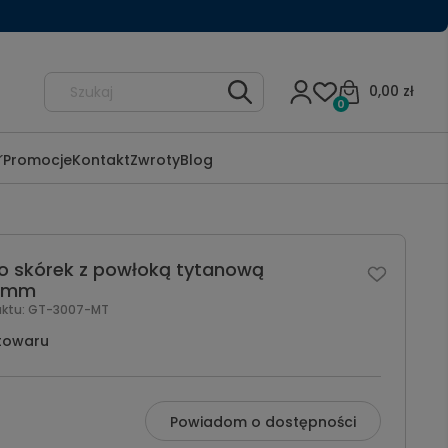
0,00 zł
0
Promocje
Kontakt
Zwroty
Blog
do skórek z powłoką tytanową
7 mm
uktu:
GT-3007-MT
towaru
Powiadom o dostępności