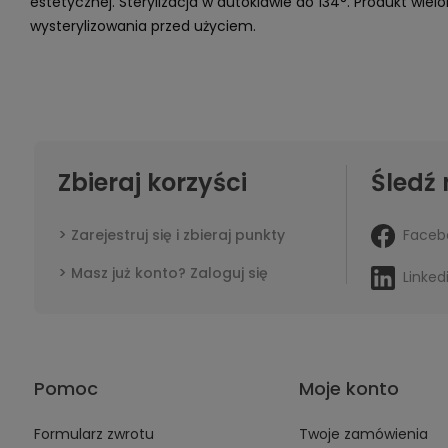
estetycznej. Sterylizacja w autoklawie do 134°. Produkt wi
wysterylizowania przed użyciem.
Zbieraj korzyści
Śledź 
Faceb
Zarejestruj się i zbieraj punkty
Masz już konto? Zaloguj się
Linked
Pomoc
Moje konto
Formularz zwrotu
Twoje zamówienia