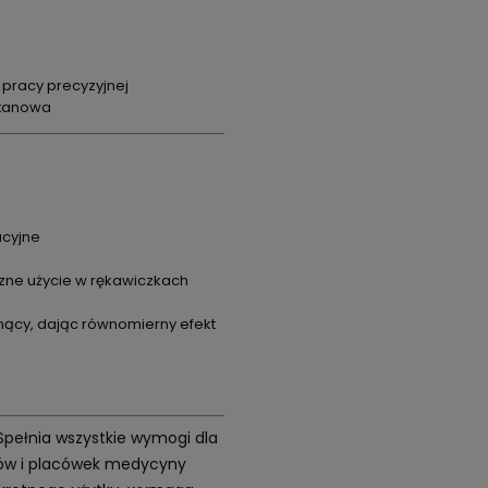
pracy precyzyjnej
ytanowa
acyjne
zne użycie w rękawiczkach
nący, dając równomierny efekt
 Spełnia wszystkie wymogi dla
etów i placówek medycyny