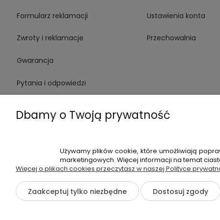
Formularz reklamacji
Ustawienia konta
Zwroty i reklamacje
Przechowalnia
Gwarancja
Pytania i odpowiedzi
Medinstruments stacjonarnie
Dbamy o Twoją prywatność
Używamy plików cookie, które umożliwiają popra
+48 720 91
marketingowych. Więcej informacji na temat cias
Więcej o plikach cookies przeczytasz w naszej Polityce prywatn
Hossa Medical Sp. z o. o. | ul. K
Zaakceptuj tylko niezbędne
Dostosuj zgody