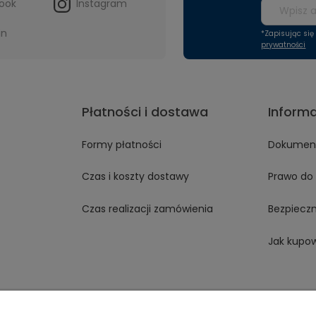
ook
Instagram
in
*Zapisując si
prywatności
Płatności i dostawa
Inform
Formy płatności
Dokument
Czas i koszty dostawy
Prawo do 
Czas realizacji zamówienia
Bezpiecz
Jak kupo