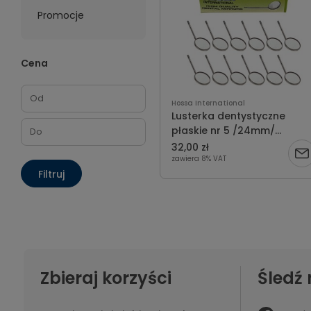
Promocje
Cena
Hossa International
Lusterka dentystyczne
płaskie nr 5 /24mm/
opakowanie 12 szt.
32,00 zł
zawiera 8% VAT
Filtruj
Zbieraj korzyści
Śledź 