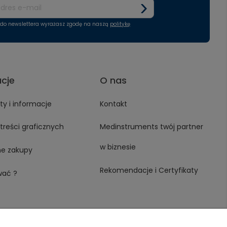
ę do newslettera wyrażasz zgodę na naszą
politykę
acje
O nas
y i informacje
Kontakt
treści graficznych
Medinstruments twój partner
w biznesie
ne zakupy
Rekomendacje i Certyfikaty
wać ?