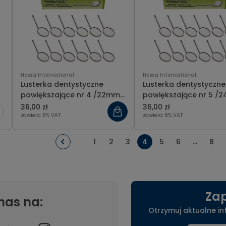
Hossa International
Hossa International
Lusterka dentystyczne
Lusterka dentystyczne
powiększające nr 4 /22mm/
powiększające nr 5 /
opakowanie 12 szt.
opakowanie 12 szt.
36,00 zł
36,00 zł
zawiera 8% VAT
zawiera 8% VAT
1
2
3
4
5
6
...
8
Zap
nas na:
Otrzymuj aktualne i