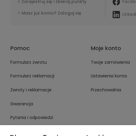
Faceb
Zarejestruj się i zbieraj punkty
Masz już konto? Zaloguj się
Linked
Pomoc
Moje konto
Formularz zwrotu
Twoje zamówienia
Formularz reklamacji
Ustawienia konta
Zwroty i reklamacje
Przechowalnia
Gwarancja
Pytania i odpowiedzi
Medinstruments stacjonarnie