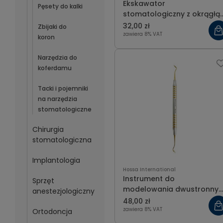
Ekskawator
Pęsety do kalki
stomatologiczny z okrągłą
końcówką
32,00 zł
Zbijaki do
zawiera 8% VAT
koron
Narzędzia do
koferdamu
Tacki i pojemniki
na narzędzia
stomatologiczne
Chirurgia
stomatologiczna
Implantologia
Hossa International
Instrument do
Sprzęt
modelowania dwustronny
anestezjologiczny
gold 2,5x2 mm
48,00 zł
zawiera 8% VAT
Ortodoncja