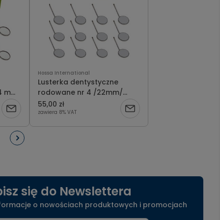
Hossa International
Lusterka dentystyczne
24 mm/
rodowane nr 4 /22mm/
opakowanie 12 szt.
55,00 zł
zawiera 8% VAT
isz się do Newslettera
nformacje o nowościach produktowych i promocjach