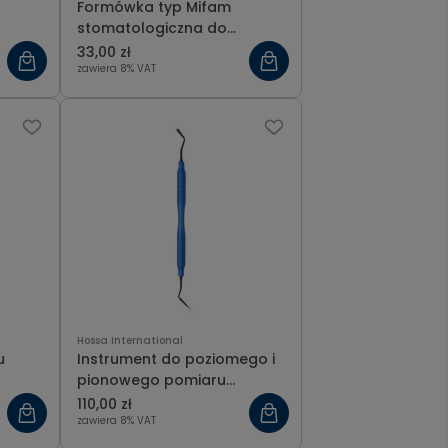
Formówka typ Mifam
stomatologiczna do
pasków
33,00 zł
zawiera 8% VAT
Hossa International
u
Instrument do poziomego i
pionowego pomiaru
z
grubości warstw
110,00 zł
cm
kompozytowych, czarny 17
zawiera 8% VAT
cm