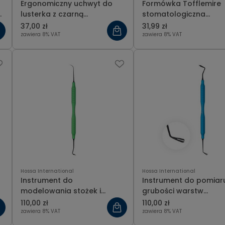
Ergonomiczny uchwyt do
Formówka Tofflemire
lusterka z czarną
stomatologiczna
ceramiczną powłoką
uniwersalna
37,00 zł
31,99 zł
zawiera 8% VAT
zawiera 8% VAT
Hossa International
Hossa International
Instrument do
Instrument do pomiar
modelowania stożek i
grubości warstw
sonda, czarny 17 cm
kompozytowych 2-str.
110,00 zł
110,00 zł
widełkami, czarny 17 
zawiera 8% VAT
zawiera 8% VAT