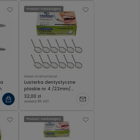
Produkt niedostępny
Hossa International
ia
Lusterka dentystyczne
m
płaskie nr 4 /22mm/
opakowanie 12 szt.
32,00 zł
zawiera 8% VAT
Produkt niedostępny