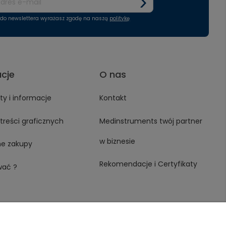
ę do newslettera wyrażasz zgodę na naszą
politykę
acje
O nas
y i informacje
Kontakt
treści graficznych
Medinstruments twój partner
w biznesie
ne zakupy
Rekomendacje i Certyfikaty
wać ?