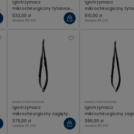
Igłotrzymacz
Igłotrzymacz
y
mikrochirurgiczny tytanowy
mikrochirurgiczny tyt
prosty 18 cm
zagięty 15 cm
532,00 zł
510,00 zł
zawiera 8% VAT
zawiera 8% VAT
Hossa International
Hossa International
Igłotrzymacz
Igłotrzymacz
y
mikrochirurgiczny zagięty
mikrochirurgiczny zagi
Black T.C. 14 cm
czarną, ceramiczną
375,00 zł
395,00 zł
powłoką T.C. Gold 18 
zawiera 8% VAT
zawiera 8% VAT