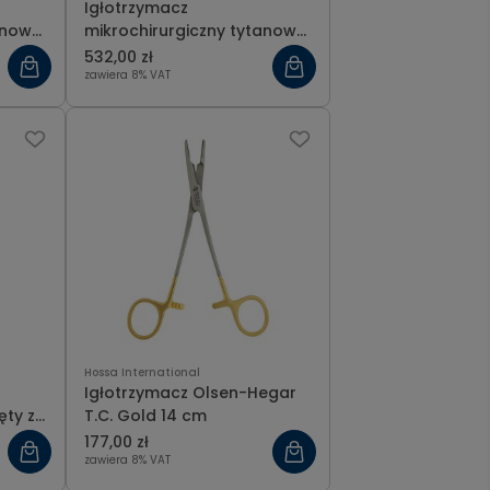
Igłotrzymacz
anowy
mikrochirurgiczny tytanowy
zagięty 17 cm
532,00 zł
zawiera 8% VAT
Hossa International
Igłotrzymacz Olsen-Hegar
ęty z
T.C. Gold 14 cm
177,00 zł
cm
zawiera 8% VAT