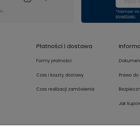
in
*Zapisując si
prywatności
Płatności i dostawa
Inform
Formy płatności
Dokument
Czas i koszty dostawy
Prawo do 
Czas realizacji zamówienia
Bezpiecz
Jak kupo