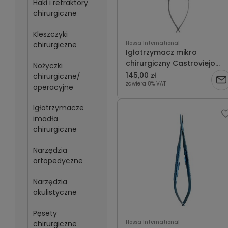
Haki i retraktory
chirurgiczne
Kleszczyki
Hossa International
chirurgiczne
Igłotrzymacz mikro
chirurgiczny Castroviejo
Nożyczki
prosty 18 cm
145,00 zł
chirurgiczne/
zawiera 8% VAT
operacyjne
Igłotrzymacze
imadła
chirurgiczne
Narzędzia
ortopedyczne
Narzędzia
okulistyczne
Pęsety
Hossa International
chirurgiczne