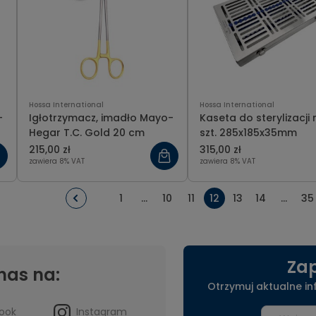
Hossa International
Hossa International
-
Igłotrzymacz, imadło Mayo-
Kaseta do sterylizacji 
Hegar T.C. Gold 20 cm
szt. 285x185x35mm
215,00 zł
315,00 zł
zawiera 8% VAT
zawiera 8% VAT
1
...
10
11
12
13
14
...
35
Zap
nas na:
Otrzymuj aktualne i
ook
Instagram