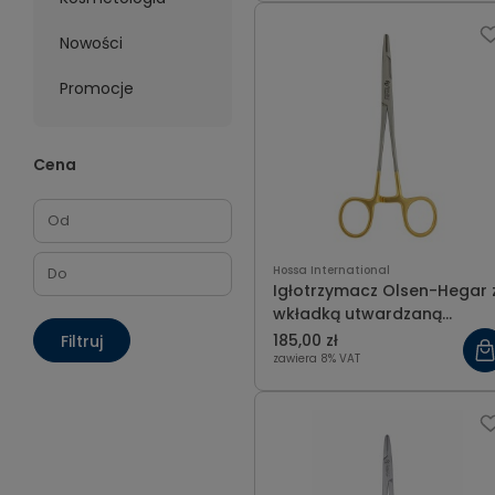
Nowości
Promocje
Cena
Hossa International
Igłotrzymacz Olsen-Hegar z
wkładką utwardzaną
węglikiem spiekanym 16 cm
185,00 zł
Filtruj
zawiera 8% VAT