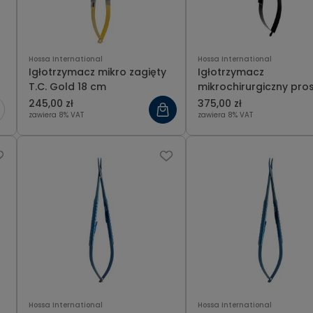
Hossa International
Hossa International
Igłotrzymacz mikro zagięty
Igłotrzymacz
T.C. Gold 18 cm
mikrochirurgiczny pro
Black T.C. 14 cm
245,00 zł
375,00 zł
zawiera 8% VAT
zawiera 8% VAT
Hossa International
Hossa International