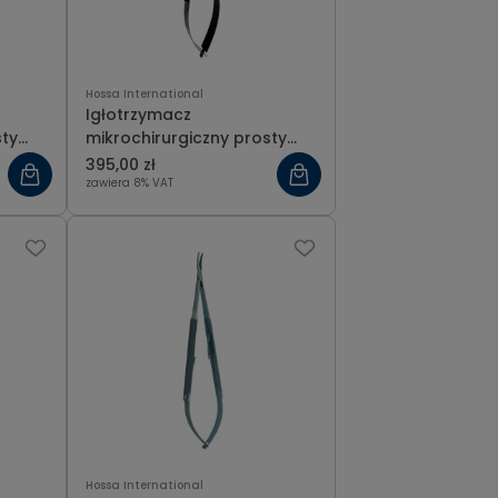
Hossa International
Igłotrzymacz
sty
mikrochirurgiczny prosty
Black T.C. 18 cm
395,00 zł
zawiera 8% VAT
Hossa International