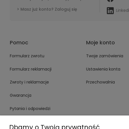
Masz już konto? Zaloguj się
Linked
Pomoc
Moje konto
Formularz zwrotu
Twoje zamówienia
Formularz reklamacji
Ustawienia konta
Zwroty i reklamacje
Przechowalnia
Gwarancja
Pytania i odpowiedzi
Medinstruments stacjonarnie
Dbamy o Twoją prywatność