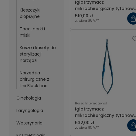
Igłotrzymacz
mikrochirurgiczny tytanow
Kleszczyki
prosty 15 cm
510,00 zł
biopsyjne
zawiera 8% VAT
Tace, nerki i
miski
Kosze i kasety do
sterylizacji
narzędzi
Narzędzia
chirurgiczne z
linii Black Line
Ginekologia
Hossa International
Igłotrzymacz
Laryngologia
mikrochirurgiczny tytanow
zagięty 18 cm
532,00 zł
Weterynaria
zawiera 8% VAT
Kosmetologia