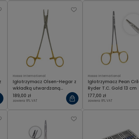
Hossa International
Hossa International
Igłotrzymacz Olsen-Hegar z
Igłotrzymacz Pean Cril
wkładką utwardzaną
Ryder T.C. Gold 13 cm
węglikiem spiekanym 18cm
189,00 zł
177,00 zł
zawiera 8% VAT
zawiera 8% VAT