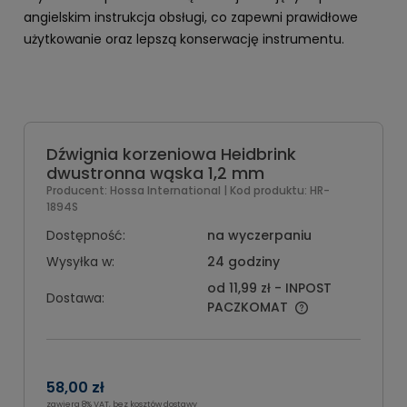
angielskim instrukcja obsługi, co zapewni prawidłowe
użytkowanie oraz lepszą konserwację instrumentu.
Dźwignia korzeniowa Heidbrink
dwustronna wąska 1,2 mm
Producent:
Hossa International
| Kod produktu:
HR-
1894S
Dostępność:
na wyczerpaniu
Wysyłka w:
24 godziny
od 11,99 zł
- INPOST
Dostawa:
PACZKOMAT
58,00 zł
zawiera 8% VAT, bez kosztów dostawy