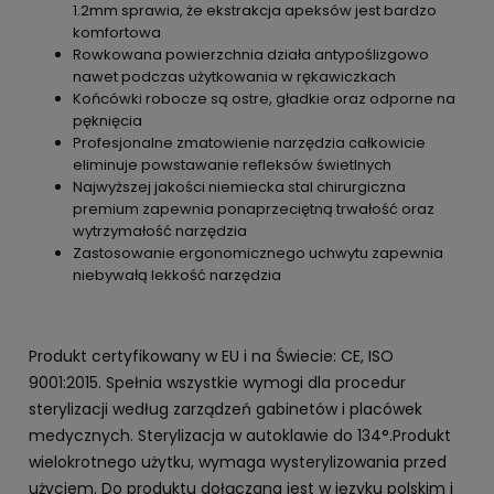
1.2mm sprawia, że ekstrakcja apeksów jest bardzo
komfortowa
Rowkowana powierzchnia działa antypoślizgowo
nawet podczas użytkowania w rękawiczkach
Końcówki robocze są ostre, gładkie oraz odporne na
pęknięcia
Profesjonalne zmatowienie narzędzia całkowicie
eliminuje powstawanie refleksów świetlnych
Najwyższej jakości niemiecka stal chirurgiczna
premium zapewnia ponaprzeciętną trwałość oraz
wytrzymałość narzędzia
Zastosowanie ergonomicznego uchwytu zapewnia
niebywałą lekkość narzędzia
Produkt certyfikowany w EU i na Świecie: CE, ISO
9001:2015. Spełnia wszystkie wymogi dla procedur
sterylizacji według zarządzeń gabinetów i placówek
medycznych. Sterylizacja w autoklawie do 134°.Produkt
wielokrotnego użytku, wymaga wysterylizowania przed
użyciem. Do produktu dołączana jest w języku polskim i