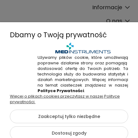
Informacje
O nas
Dbamy o Twoją prywatność
Używamy plików cookie, które umożliwiają
poprawne działanie strony oraz pomagają
+48 720 915 338
dostosować ofertę do Twoich potrzeb. Ta
+48 22 298 53 38
technologia służy do budowania statystyk i
działań marketingowych. Więcej informacji
Napisz do nas!
na temat ciasteczek znajdziesz w naszej
Polityce Prywatności
.
Więcej o plikach cookies przeczytasz w naszej Polityce
Hossa Medical Sp. z o. o. | ul. Kryształowa 33A, 01-356
prywatności.
Warszawa, woj. mazowieckie | NIP: 7010404814, REGON:
146982576, KRS: 0000491265
Zaakceptuj tylko niezbędne
©2026 Wszelkie Prawa Zastrzeżone | medinstruments.pl
Dostosuj zgody