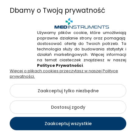
Dbamy o Twoją prywatność
Używamy plików cookie, które umożliwiają
poprawne działanie strony oraz pomagają
+48 720 915 338
dostosować ofertę do Twoich potrzeb. Ta
+48 22 298 53 38
technologia służy do budowania statystyk i
działań marketingowych. Więcej informacji
Napisz do nas!
na temat ciasteczek znajdziesz w naszej
Polityce Prywatności
.
Więcej o plikach cookies przeczytasz w naszej Polityce
Hossa Medical Sp. z o. o. | ul. Kryształowa 33A, 01-356
prywatności.
Warszawa, woj. mazowieckie | NIP: 7010404814, REGON:
146982576, KRS: 0000491265
Zaakceptuj tylko niezbędne
©2026 Wszelkie Prawa Zastrzeżone | medinstruments.pl
Dostosuj zgody
Szablon Flex by
Ecommercy
Zaakceptuj wszystkie