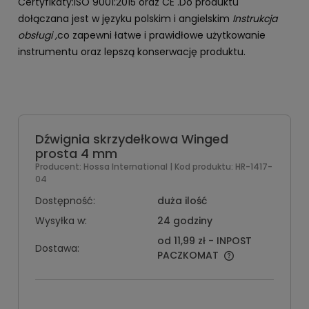
Certyfikaty:ISO 9001:2015 oraz CE .Do produktu
dołączana jest w języku polskim i angielskim
Instrukcja
obsługi ,
co zapewni łatwe i prawidłowe użytkowanie
instrumentu oraz lepszą konserwację produktu.
Dźwignia skrzydełkowa Winged
prosta 4 mm
Producent:
Hossa International
| Kod produktu:
HR-1417-
04
Dostępność:
duża ilość
Wysyłka w:
24 godziny
od 11,99 zł
- INPOST
Dostawa:
PACZKOMAT