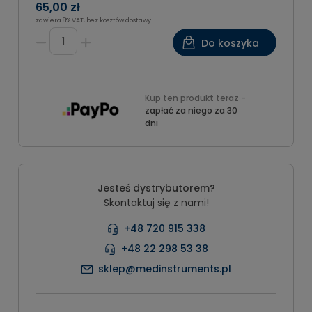
65,00 zł
zawiera 8% VAT, bez kosztów dostawy
Do koszyka
Kup ten produkt teraz -
zapłać za niego za 30
dni
Jesteś dystrybutorem?
Skontaktuj się z nami!
+48 720 915 338
+48 22 298 53 38
sklep@medinstruments.pl