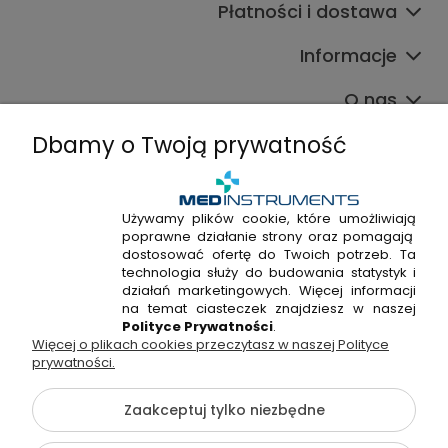
Płatności i dostawa
Informacje
O nas
Dbamy o Twoją prywatność
Używamy plików cookie, które umożliwiają
poprawne działanie strony oraz pomagają
+48 720 915 338
dostosować ofertę do Twoich potrzeb. Ta
+48 22 298 53 38
technologia służy do budowania statystyk i
działań marketingowych. Więcej informacji
Napisz do nas!
na temat ciasteczek znajdziesz w naszej
Polityce Prywatności
.
Więcej o plikach cookies przeczytasz w naszej Polityce
Hossa Medical Sp. z o. o. | ul. Kryształowa 33A, 01-356
prywatności.
Warszawa, woj. mazowieckie | NIP: 7010404814, REGON:
146982576, KRS: 0000491265
Zaakceptuj tylko niezbędne