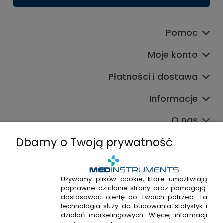
Pomoc
Moje konto
Płatności i dostawa
Informacje
O nas
Dbamy o Twoją prywatność
Używamy plików cookie, które umożliwiają
poprawne działanie strony oraz pomagają
+48 720 915 338
dostosować ofertę do Twoich potrzeb. Ta
+48 22 298 53 38
technologia służy do budowania statystyk i
działań marketingowych. Więcej informacji
Napisz do nas!