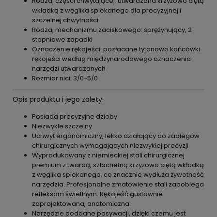
Rodzaj części chwytającej: utwardzona krzyżowo ciętą
wkładką z węglika spiekanego dla precyzyjnej i
szczelnej chwytności
Rodzaj mechanizmu zaciskowego: sprężynujący, 2
stopniowe zapadki
Oznaczenie rękojeści: pozłacane tytanowo końcówki
rękojeści według międzynarodowego oznaczenia
narzędzi utwardzanych
Rozmiar nici: 3/0-5/0
Opis produktu i jego zalety:
Posiada precyzyjne dzioby
Niezwykle szczelny
Uchwyt ergonomiczny, lekko działający do zabiegów
chirurgicznych wymagających niezwykłej precyzji
Wyprodukowany z niemieckiej stali chirurgicznej
premium z twardą, szlachetną krzyżowo ciętą wkładką
z węglika spiekanego, co znacznie wydłuża żywotność
narzędzia. Profesjonalne zmatowienie stali zapobiega
refleksom świetlnym. Rękojeść gustownie
zaprojektowana, anatomiczna.
Narzędzie poddane pasywacji, dzięki czemu jest