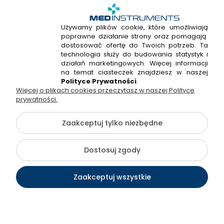
Używamy plików cookie, które umożliwiają
poprawne działanie strony oraz pomagają
+48 720 915 338
dostosować ofertę do Twoich potrzeb. Ta
+48 22 298 53 38
technologia służy do budowania statystyk i
działań marketingowych. Więcej informacji
Napisz do nas!
na temat ciasteczek znajdziesz w naszej
Polityce Prywatności
.
Więcej o plikach cookies przeczytasz w naszej Polityce
Hossa Medical Sp. z o. o. | ul. Kryształowa 33A, 01-356
prywatności.
Warszawa, woj. mazowieckie | NIP: 7010404814, REGON:
146982576, KRS: 0000491265
Zaakceptuj tylko niezbędne
©2026 Wszelkie Prawa Zastrzeżone | medinstruments.pl
Dostosuj zgody
Szablon Flex by
Ecommercy
Zaakceptuj wszystkie
Pokaż pełną wersję strony
Kontakt
Szukaj
Konto
Koszyk