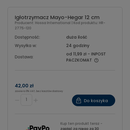
Igłotrzymacz Mayo-Hegar 12 cm
Producent:
Hossa International
| Kod produktu:
HR-
2775-120
Dostępność:
duża ilość
Wysyłka w:
24 godziny
od 11,99 zł
- INPOST
Dostawa:
PACZKOMAT
42,00 zł
zawiera 8% VAT, bez kosztów dostawy
Do koszyka
Kup ten produkt teraz -
zapłać za niego za 30