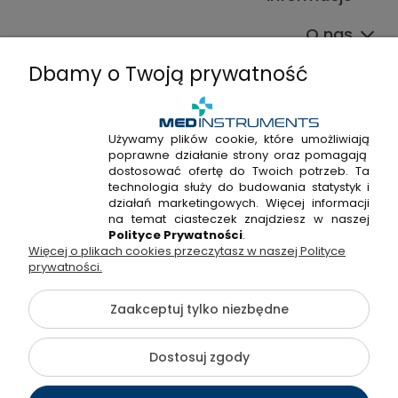
O nas
Dbamy o Twoją prywatność
Używamy plików cookie, które umożliwiają
poprawne działanie strony oraz pomagają
+48 720 915 338
dostosować ofertę do Twoich potrzeb. Ta
+48 22 298 53 38
technologia służy do budowania statystyk i
działań marketingowych. Więcej informacji
Napisz do nas!
na temat ciasteczek znajdziesz w naszej
Polityce Prywatności
.
Więcej o plikach cookies przeczytasz w naszej Polityce
Hossa Medical Sp. z o. o. | ul. Kryształowa 33A, 01-356
prywatności.
Warszawa, woj. mazowieckie | NIP: 7010404814, REGON:
146982576, KRS: 0000491265
Zaakceptuj tylko niezbędne
©2026 Wszelkie Prawa Zastrzeżone | medinstruments.pl
Dostosuj zgody
Szablon Flex by
Ecommercy