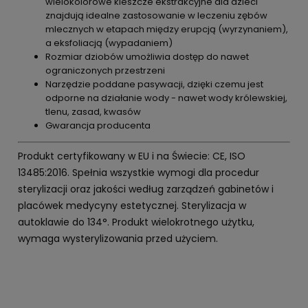
wielokolorowe kleszcze ekstrakcyjne dla dzieci
znajdują idealne zastosowanie w leczeniu zębów
mlecznych w etapach między erupcją (wyrzynaniem),
a eksfoliacją (wypadaniem)
Rozmiar dziobów umożliwia dostęp do nawet
ograniczonych przestrzeni
Narzędzie poddane pasywacji, dzięki czemu jest
odporne na działanie wody - nawet wody królewskiej,
tlenu, zasad, kwasów
Gwarancja producenta
Produkt certyfikowany w EU i na Świecie: CE, ISO
13485:2016. Spełnia wszystkie wymogi dla procedur
sterylizacji oraz jakości według zarządzeń gabinetów i
placówek medycyny estetycznej. Sterylizacja w
autoklawie do 134°. Produkt wielokrotnego użytku,
wymaga wysterylizowania przed użyciem.