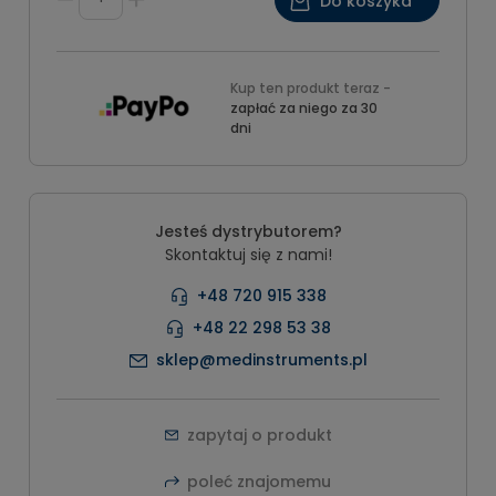
Do koszyka
Kup ten produkt teraz -
zapłać za niego za 30
dni
Jesteś dystrybutorem?
Skontaktuj się z nami!
+48 720 915 338
+48 22 298 53 38
sklep@medinstruments.pl
zapytaj o produkt
poleć znajomemu