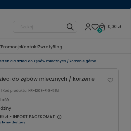
0,00 zł
0
Promocje
Kontakt
Zwroty
Blog
erten dla dzieci do zębów mlecznych / korzenie górne
dzieci do zębów mlecznych / korzenie
l
| Kod produktu:
HR-1209-FIG-51M
ilość
dziny
99 zł
- INPOST PACZKOMAT
ź formy dostawy