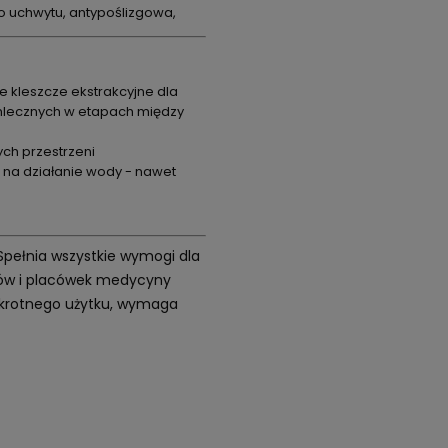
o uchwytu, antypoślizgowa,
 kleszcze ekstrakcyjne dla
 mlecznych w etapach między
ch przestrzeni
 na działanie wody - nawet
 Spełnia wszystkie wymogi dla
etów i placówek medycyny
elokrotnego użytku, wymaga