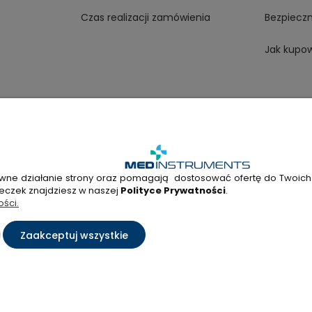
Czas realizacji zamówienia
Bezpiecz
Jak kupo
wne działanie strony oraz pomagają dostosować ofertę do Twoich po
5 338
+48 22 298 53 38
Napisz do nas!
teczek znajdziesz w naszej
Polityce Prywatności
.
ości.
ryształowa 33A, 01-356 Warszawa, woj. mazowieckie | NIP: 7010404814,
Zaakceptuj wszystkie
Sklep internetowy Shoper Premium