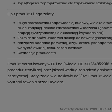
Typ rękojeści: zaprojektowana dla zapewnienia stabilneg
Opis produktu i jego zalety:
Dzięki dostosowaniu odpowiedniej budowy, wielokolorowe
dzieci znajdują idealne zastosowanie w leczeniu zębów
erupcją (wyrzynaniem), a eksfoliacją (wypadaniem)
Rozmiar dziobów umożliwia dostęp do nawet ograniczony
Narzędzie poddane pasywacji, dzięki czemu jest odporne
wody królewskiej, tlenu, zasad, kwasów
Gwarancja producenta
Produkt certyfikowany w EU i na Świecie: CE, ISO 13485:2016.
procedur sterylizacji oraz jakości według zarządzeń gabin
estetycznej. Sterylizacja w autoklawie do 134°. Produkt wi
wysterylizowania przed użyciem.
Nr oferty xSale HR-1209-FIG-51M