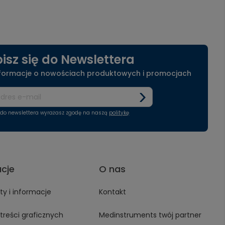
isz się do Newslettera
nformacje o nowościach produktowych i promocjach
ę do newslettera wyrażasz zgodę na naszą
politykę
acje
O nas
y i informacje
Kontakt
treści graficznych
Medinstruments twój partner