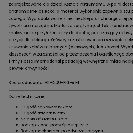
zaprojektowane dla dzieci. Kształt instrumentu w pełni do
anatomicznej dziecka, a materiał wykonania zapewnia stu
zabiegu. Wyprodukowane z niemieckiej stali chirurgicznej 
żywotność narzędzia. Model ze sprężyną jest tak skonstruo
maksymalne przyłożenie siły do dzioba, podczas gdy uchwy
pozycji dla chirurga. Głównym zastosowaniem szczypiec ek
usuwanie zębów mlecznych (czasowych) lub korzeni. Wyodr
kleszczach w zależności od przeznaczenia i określonego obs
firmy Hossa International posiadają wewnętrzne mikro nac
pewnej chwytności.
Kod producenta: HR-1209-FIG-51M
Dane techniczne:
Długość całkowita: 125 mm
Długość dzioba: 12 mm
Szerokość dzioba: 3 mm
Rodzaj dzioba: podwójne trzpienie
Rodzaj mechanizmu:pojedyncza sprężyna