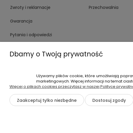
Zwroty i reklamacje
Przechowalnia
Gwarancja
Pytania i odpowiedzi
Medinstruments stacjonarnie
Dbamy o Twoją prywatność
Używamy plików cookie, które umożliwiają popra
+48 720 91
marketingowych. Więcej informacji na temat cias
Więcej o plikach cookies przeczytasz w naszej Polityce prywatn
Hossa Medical Sp. z o. o. | ul. K
Zaakceptuj tylko niezbędne
Dostosuj zgody
©2026 Wszelkie Prawa Zastrzeżone | medinstruments.pl