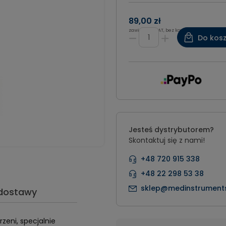
89,00 zł
zawiera 8% VAT, bez kosztów dostawy
Do kos
Jesteś dystrybutorem?
Skontaktuj się z nami!
+48 720 915 338
+48 22 298 53 38
sklep@medinstruments
 dostawy
zeni, specjalnie