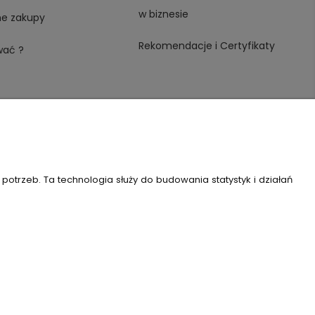
w biznesie
ne zakupy
Rekomendacje i Certyfikaty
wać ?
trzeb. Ta technologia służy do budowania statystyk i działań
 REGON: 146982576, KRS: 0000491265
Szablon Flex by
Ecommercy