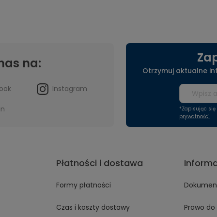
Zap
nas na:
Otrzymuj aktualne i
ook
Instagram
in
*Zapisując si
prywatności
Płatności i dostawa
Inform
Formy płatności
Dokument
Czas i koszty dostawy
Prawo do 