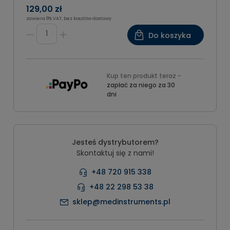
129,00 zł
zawiera 8% VAT, bez kosztów dostawy
Do koszyka
Kup ten produkt teraz -
zapłać za niego za 30
dni
Jesteś dystrybutorem?
Skontaktuj się z nami!
+48 720 915 338
+48 22 298 53 38
sklep@medinstruments.pl