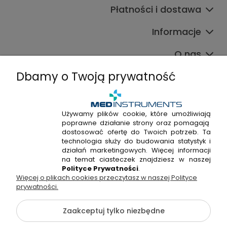
Płatności i dostawa
Informacje
O nas
Dbamy o Twoją prywatność
Używamy plików cookie, które umożliwiają
poprawne działanie strony oraz pomagają
+48 720 915 338
dostosować ofertę do Twoich potrzeb. Ta
+48 22 298 53 38
technologia służy do budowania statystyk i
działań marketingowych. Więcej informacji
Napisz do nas!
na temat ciasteczek znajdziesz w naszej
Polityce Prywatności
.
Więcej o plikach cookies przeczytasz w naszej Polityce
Hossa Medical Sp. z o. o. | ul. Kryształowa 33A, 01-356
prywatności.
Warszawa, woj. mazowieckie | NIP: 7010404814, REGON:
146982576, KRS: 0000491265
Zaakceptuj tylko niezbędne