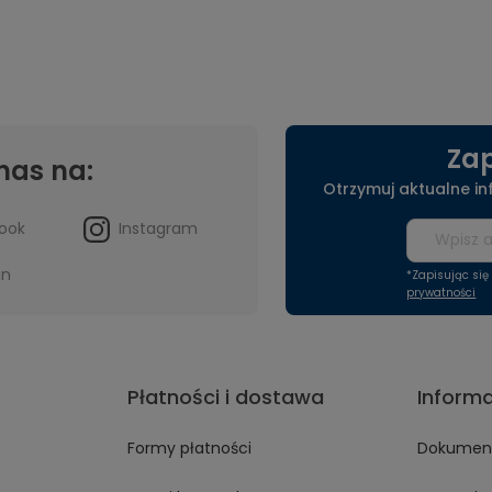
Zap
nas na:
Otrzymuj aktualne i
ook
Instagram
in
*Zapisując si
prywatności
Płatności i dostawa
Inform
Formy płatności
Dokument