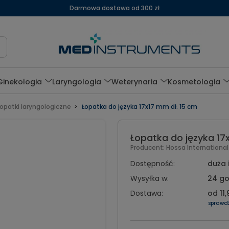
Darmowa dostawa od 300 zł
Ginekologia
Laryngologia
Weterynaria
Kosmetologia
opatki laryngologiczne
Łopatka do języka 17x17 mm dł. 15 cm
Łopatka do języka 17
Producent:
Hossa Internationa
Dostępność:
duża 
Wysyłka w:
24 go
Dostawa:
od 11,
sprawd