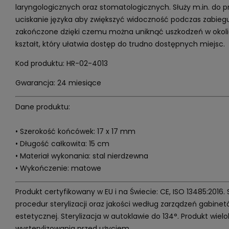
laryngologicznych oraz stomatologicznych. Służy m.in. do 
uciskanie języka aby zwiększyć widoczność podczas zabiegu
zakończone dzięki czemu można uniknąć uszkodzeń w okoli
kształt, który ułatwia dostęp do trudno dostępnych miejsc.
Kod produktu: HR-02-4013
Gwarancja: 24 miesiące
Dane produktu:
• Szerokość końcówek: 17 x 17 mm
• Długość całkowita: 15 cm
• Materiał wykonania: stal nierdzewna
• Wykończenie: matowe
Produkt certyfikowany w EU i na Świecie: CE, ISO 13485:2016.
procedur sterylizacji oraz jakości według zarządzeń gabin
estetycznej. Sterylizacja w autoklawie do 134°. Produkt wi
wysterylizowania przed użyciem.