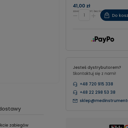
41,00 zł
zawiera 8% VAT, bez kosztów dostawy
Do kos
Jesteś dystrybutorem?
Skontaktuj się z nami!
+48 720 915 338
+48 22 298 53 38
sklep@medinstruments
 dostawy
rakcie zabiegów