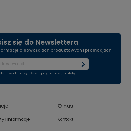
isz się do Newslettera
nformacje o nowościach produktowych i promocjach
ę do newslettera wyrażasz zgodę na naszą
politykę
acje
O nas
y i informacje
Kontakt