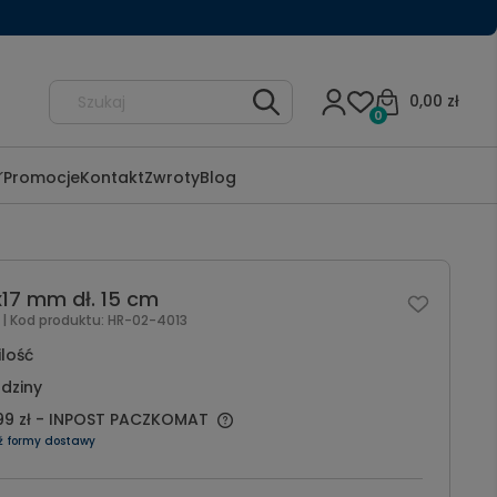
0,00 zł
0
Promocje
Kontakt
Zwroty
Blog
x17 mm dł. 15 cm
l
| Kod produktu:
HR-02-4013
ilość
dziny
99 zł
- INPOST PACZKOMAT
ź formy dostawy