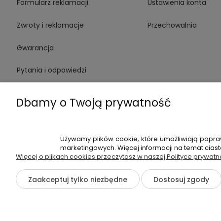
Formularz reklamacji
Ustawienia konta
Zwroty i reklamacje
Przechowalnia
Gwarancja
Pytania i odpowiedzi
Medinstruments stacjonarnie
Dbamy o Twoją prywatność
Używamy plików cookie, które umożliwiają popra
+48 720 91
marketingowych. Więcej informacji na temat cias
Więcej o plikach cookies przeczytasz w naszej Polityce prywatn
Hossa Medical Sp. z o. o. | ul. K
Zaakceptuj tylko niezbędne
Dostosuj zgody
©2026 Wszelkie Prawa Zastrzeżone | medinstruments.pl