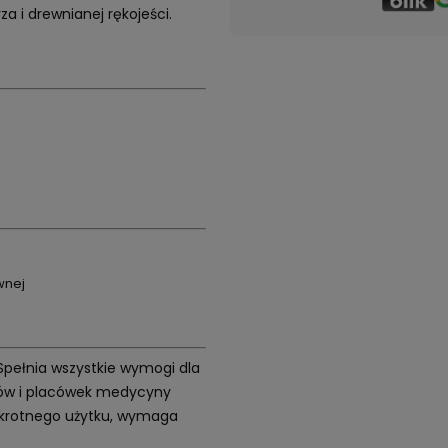
 i drewnianej rękojeści.
wnej
 Spełnia wszystkie wymogi dla
etów i placówek medycyny
elokrotnego użytku, wymaga