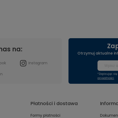
Zap
nas na:
Otrzymuj aktualne i
ook
Instagram
in
*Zapisując si
prywatności
Płatności i dostawa
Inform
Formy płatności
Dokument