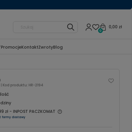
0,00 zł
0
Promocje
Kontakt
Zwroty
Blog
n
l
| Kod produktu:
HR-2194
ilość
dziny
99 zł
- INPOST PACZKOMAT
ź formy dostawy