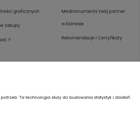
treści graficznych
Medinstruments twój partner
w biznesie
ne zakupy
Rekomendacje i Certyfikaty
wać ?
trzeb. Ta technologia służy do budowania statystyk i działań
 REGON: 146982576, KRS: 0000491265