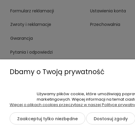
Formularz reklamacji
Ustawienia konta
Zwroty i reklamacje
Przechowalnia
Gwarancja
Pytania i odpowiedzi
Medinstruments stacjonarnie
Dbamy o Twoją prywatność
Używamy plików cookie, które umożliwiają popra
+48 720 91
marketingowych. Więcej informacji na temat cias
Więcej o plikach cookies przeczytasz w naszej Polityce prywatn
Hossa Medical Sp. z o. o. | ul. K
Zaakceptuj tylko niezbędne
Dostosuj zgody