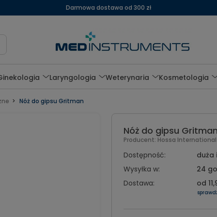
Darmowa dostawa od 300 zł
Ginekologia
Laryngologia
Weterynaria
Kosmetologia
zne
Nóż do gipsu Gritman
Nóż do gipsu Gritma
Producent:
Hossa Internationa
Dostępność:
duża 
Wysyłka w:
24 go
Dostawa:
od 11,
sprawd