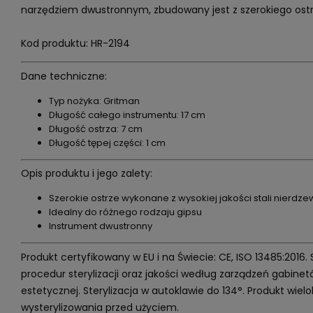
narzędziem dwustronnym, zbudowany jest z szerokiego ostrza
Kod produktu: HR-2194
Dane techniczne:
Typ nożyka: Gritman
Długość całego instrumentu: 17 cm
Długość ostrza: 7 cm
Długość tępej części: 1 cm
Opis produktu i jego zalety:
Szerokie ostrze wykonane z wysokiej jakości stali nierdze
Idealny do różnego rodzaju gipsu
Instrument dwustronny
Produkt certyfikowany w EU i na Świecie: CE, ISO 13485:2016.
procedur sterylizacji oraz jakości według zarządzeń gabin
estetycznej. Sterylizacja w autoklawie do 134°. Produkt wi
wysterylizowania przed użyciem.