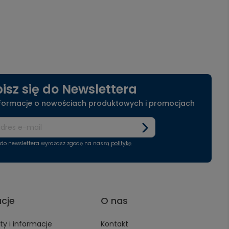
isz się do Newslettera
nformacje o nowościach produktowych i promocjach
ę do newslettera wyrażasz zgodę na naszą
politykę
acje
O nas
y i informacje
Kontakt