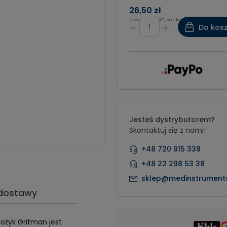
26,50 zł
zawiera 8% VAT, bez kosztów dostawy
Do kos
Jesteś dystrybutorem?
Skontaktuj się z nami!
+48 720 915 338
+48 22 298 53 38
sklep@medinstruments
 dostawy
ożyk Gritman jest