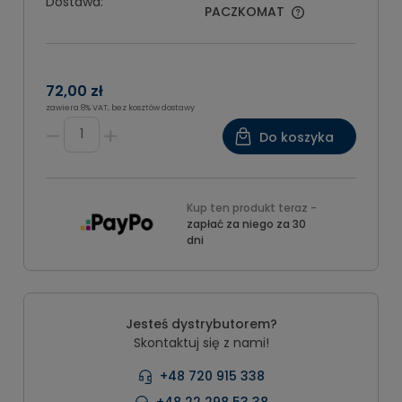
Dostawa:
PACZKOMAT
72,00 zł
zawiera 8% VAT, bez kosztów dostawy
Do koszyka
Kup ten produkt teraz -
zapłać za niego za 30
dni
Jesteś dystrybutorem?
Skontaktuj się z nami!
+48 720 915 338
+48 22 298 53 38