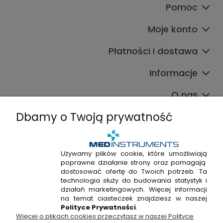
Pomoc
Moje konto
Płatności i dostawa
Informacje
O nas
Dbamy o Twoją prywatność
Używamy plików cookie, które umożliwiają
poprawne działanie strony oraz pomagają
+48 720 915 338
dostosować ofertę do Twoich potrzeb. Ta
+48 22 298 53 38
technologia służy do budowania statystyk i
działań marketingowych. Więcej informacji
Napisz do nas!
na temat ciasteczek znajdziesz w naszej
Polityce Prywatności
.
Więcej o plikach cookies przeczytasz w naszej Polityce
Hossa Medical Sp. z o. o. | ul. Kryształowa 33A, 01-356