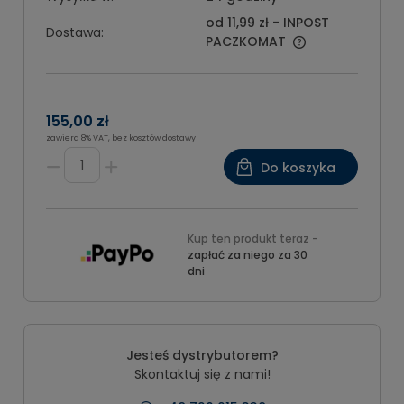
od 11,99 zł
- INPOST
Dostawa:
PACZKOMAT
155,00 zł
zawiera 8% VAT, bez kosztów dostawy
Do koszyka
Kup ten produkt teraz -
zapłać za niego za 30
dni
Jesteś dystrybutorem?
Skontaktuj się z nami!