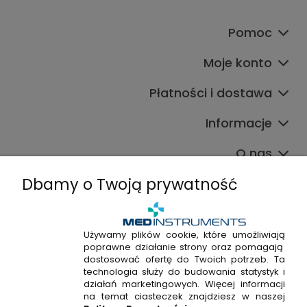
Pomoc
Moje konto
Płatności i dostawa
Informacje
O nas
Dbamy o Twoją prywatność
Używamy plików cookie, które umożliwiają
poprawne działanie strony oraz pomagają
+48 720 915 338
dostosować ofertę do Twoich potrzeb. Ta
+48 22 298 53 38
technologia służy do budowania statystyk i
działań marketingowych. Więcej informacji
Napisz do nas!
na temat ciasteczek znajdziesz w naszej