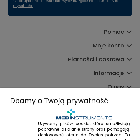
*Zapisując się do newslettera wyrażasz zgodę na naszą
politykę
prywatności
Pomoc
Moje konto
Płatności i dostawa
Informacje
O nas
Dbamy o Twoją prywatność
Używamy plików cookie, które umożliwiają
poprawne działanie strony oraz pomagają
+48 720 915 338
dostosować ofertę do Twoich potrzeb. Ta
+48 22 298 53 38