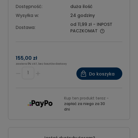
Dostępność:
duża ilość
Wysyłka w:
24 godziny
od 11,99 zł
- INPOST
Dostawa:
PACZKOMAT
155,00 zł
zawiera 8% VAT, bez kosztów dostawy
Do koszyka
Kup ten produkt teraz -
zapłać za niego za 30
dni
Jesteś dystrybutorem?