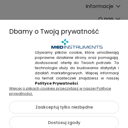
Informacje
O nas
Dbamy o Twoją prywatność
Używamy plików cookie, które umożliwiają
poprawne działanie strony oraz pomagają
+48 720 915 338
dostosować ofertę do Twoich potrzeb. Ta
+48 22 298 53 38
technologia służy do budowania statystyk i
działań marketingowych. Więcej informacji
Napisz do nas!
na temat ciasteczek znajdziesz w naszej
Polityce Prywatności
.
Więcej o plikach cookies przeczytasz w naszej Polityce
Hossa Medical Sp. z o. o. | ul. Kryształowa 33A, 01-356
prywatności.
Warszawa, woj. mazowieckie | NIP: 7010404814, REGON:
146982576, KRS: 0000491265
Zaakceptuj tylko niezbędne
©2026 Wszelkie Prawa Zastrzeżone | medinstruments.pl
Dostosuj zgody