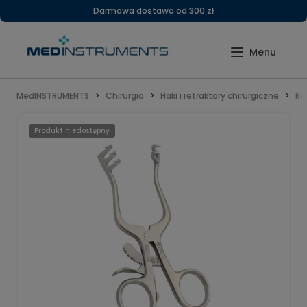
Darmowa dostawa od 300 zł
MedINSTRUMENTS
Chirurgia
Haki i retraktory chirurgiczne
Re
Produkt niedostępny