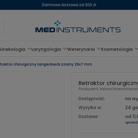
Darmowa dostawa od 300 zł
Ginekologia
Laryngologia
Weterynaria
Kosmetologia
traktor chirurgiczny Langenbeck czarny 28x7 mm
Retraktor chirurgic
Producent:
Hossa Internationa
Dostępność:
na wy
Wysyłka w:
24 go
Dostawa:
od 11,
sprawd