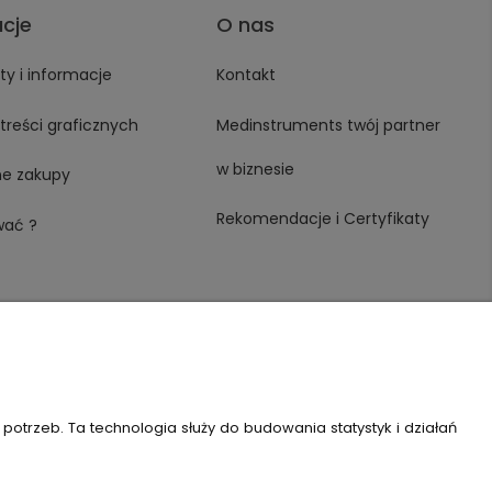
acje
O nas
y i informacje
Kontakt
treści graficznych
Medinstruments twój partner
w biznesie
ne zakupy
Rekomendacje i Certyfikaty
wać ?
trzeb. Ta technologia służy do budowania statystyk i działań