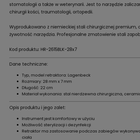
stomatologii a także w weterynarii. Jest to narzędzie zalic
chirurgii kości, traumatologii, ortopedii.
Wyprodukowano z niemieckiej stali chirurgicznej premium, 
żywotność narzędzia. Profesjonalne zmatowienie stali zapo
Kod produktu: HR-2615BLK-28x7
Dane techniczne:
Typ, model retraktora: Lagenbeck
Rozmiary: 28 mm x 7 mm
Długość: 22 cm
Materiał wykonania: stal nierdzewna chirurgiczna, ceram
Opis produktu i jego zalet:
Instrument jest komfortowy w użyciu
Możliwość sterylizacji i dezynfekcji
Retraktor ma zastosowanie podczas zabiegów wykonywa
ciała