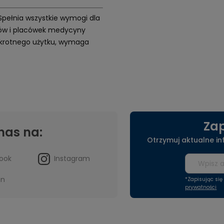
 Spełnia wszystkie wymogi dla
etów i placówek medycyny
elokrotnego użytku, wymaga
Zap
nas na:
Otrzymuj aktualne i
ook
Instagram
in
*Zapisując si
prywatności