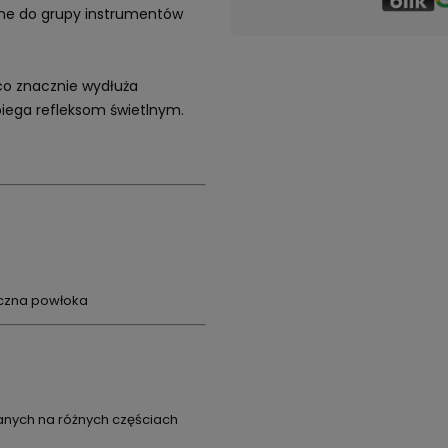
zane do grupy instrumentów
co znacznie wydłuża
biega refleksom świetlnym.
iczna powłoka
nych na różnych częściach