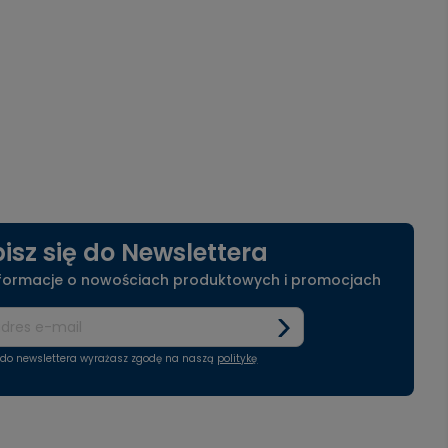
isz się do Newslettera
nformacje o nowościach produktowych i promocjach
ę do newslettera wyrażasz zgodę na naszą
politykę