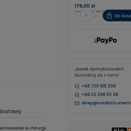
179,00 zł
zawiera 8% VAT, bez kosztów dostawy
Do kos
Jesteś dystrybutorem?
Skontaktuj się z nami!
+48 720 915 338
+48 22 298 53 38
sklep@medinstruments
 dostawy
tosowanie w chirurgii,