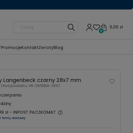
0,00 zł
0
Promocje
Kontakt
Zwroty
Blog
zny Langenbeck czarny 28x7 mm
l
| Kod produktu:
HR-2615BLK-28X7
czerpaniu
dziny
99 zł
- INPOST PACZKOMAT
ź formy dostawy