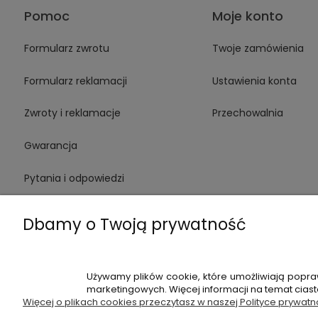
Pomoc
Moje konto
Formularz zwrotu
Twoje zamówienia
Formularz reklamacji
Ustawienia konta
Zwroty i reklamacje
Przechowalnia
Gwarancja
Pytania i odpowiedzi
Medinstruments stacjonarnie
Dbamy o Twoją prywatność
Używamy plików cookie, które umożliwiają popra
+48 720 91
marketingowych. Więcej informacji na temat cias
Więcej o plikach cookies przeczytasz w naszej Polityce prywatn