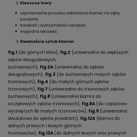
Kleszcze Ivory
usprawnienie procesu zakładania klamer na zęby
pacjenta
trwałość i wytrzymałość narzędzi
wygodna rękojeść
Dwanaście sztuk klamer
:
fig.1
(do górnych kłów),
fig.2
(uniwersalna do większych
zębów dwuguzkowych,
żuchwowych),
fig.2A
(uniwersalna do zębów
dwuguzkowych),
fig.3
(do żuchwowych małych zębów
trzonowych),
fig.4
(do małych górnych zębów
trzonowych),
fig.7
(uniwersalna do trzonowych zębów
żuchwowych),
fig.8
(uniwersalna klamra do
szczękowych zębów trzonowych),
fig.8A
(do częściowo
wyrżniętych lib małych trzonowców),
fig.9
(uniwersalna
dwułukowa do zębów przednich),
fig.12A
(klamra do
dolnych prawych i lewych górnych
trzonowców),
fig.13A
(do dolnych lewych oraz prawych