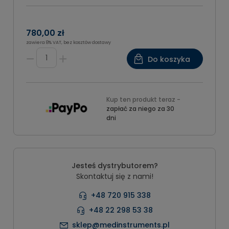
780,00 zł
zawiera 8% VAT, bez kosztów dostawy
Do koszyka
Kup ten produkt teraz -
zapłać za niego za 30
dni
Jesteś dystrybutorem?
Skontaktuj się z nami!
+48 720 915 338
+48 22 298 53 38
sklep@medinstruments.pl