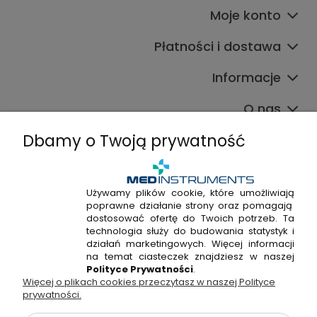
Moje konto
Płatności i dostawa
Informacje
O nas
Dbamy o Twoją prywatność
Używamy plików cookie, które umożliwiają
poprawne działanie strony oraz pomagają
+48 720 915 338
dostosować ofertę do Twoich potrzeb. Ta
+48 22 298 53 38
technologia służy do budowania statystyk i
działań marketingowych. Więcej informacji
Napisz do nas!
na temat ciasteczek znajdziesz w naszej
Polityce Prywatności
.
Więcej o plikach cookies przeczytasz w naszej Polityce
Hossa Medical Sp. z o. o. | ul. Kryształowa 33A, 01-356
prywatności.
Warszawa, woj. mazowieckie | NIP: 7010404814, REGON:
146982576, KRS: 0000491265