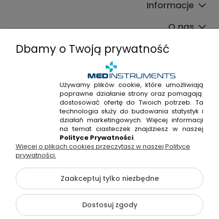
Informacje
O nas
Dbamy o Twoją prywatność
Używamy plików cookie, które umożliwiają
poprawne działanie strony oraz pomagają
+48 720 915 338
dostosować ofertę do Twoich potrzeb. Ta
+48 22 298 53 38
technologia służy do budowania statystyk i
działań marketingowych. Więcej informacji
Napisz do nas!
na temat ciasteczek znajdziesz w naszej
Polityce Prywatności
.
Więcej o plikach cookies przeczytasz w naszej Polityce
Hossa Medical Sp. z o. o. | ul. Kryształowa 33A, 01-356
prywatności.
Warszawa, woj. mazowieckie | NIP: 7010404814, REGON:
146982576, KRS: 0000491265
Zaakceptuj tylko niezbędne
©2026 Wszelkie Prawa Zastrzeżone | medinstruments.pl
Dostosuj zgody