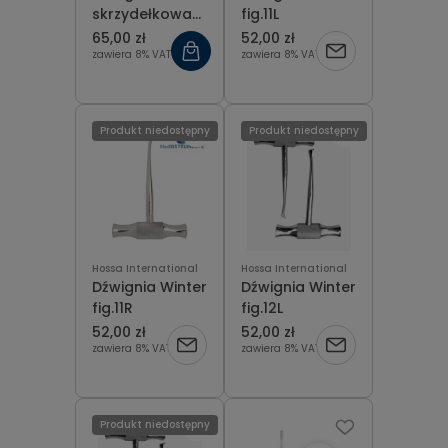
skrzydełkowa
fig.11L
Winged prosta
65,00 zł
52,00 zł
5 mm
zawiera 8% VAT
zawiera 8% VAT
Produkt niedostępny
Produkt niedostępny
Hossa International
Hossa International
Dźwignia Winter
Dźwignia Winter
fig.11R
fig.12L
52,00 zł
52,00 zł
zawiera 8% VAT
zawiera 8% VAT
Produkt niedostępny