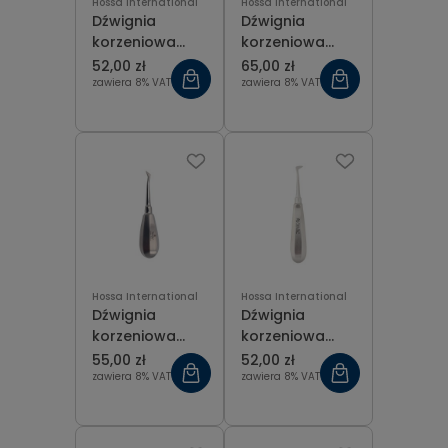
Hossa International
Hossa International
Dźwignia
Dźwignia
korzeniowa
korzeniowa
Bein prosta 5
Coupland 3
52,00 zł
65,00 zł
mm
mm
zawiera 8% VAT
zawiera 8% VAT
Hossa International
Hossa International
Dźwignia
Dźwignia
korzeniowa
korzeniowa
Cryer boczna
Cryer lewa
55,00 zł
52,00 zł
prawa
zawiera 8% VAT
zawiera 8% VAT