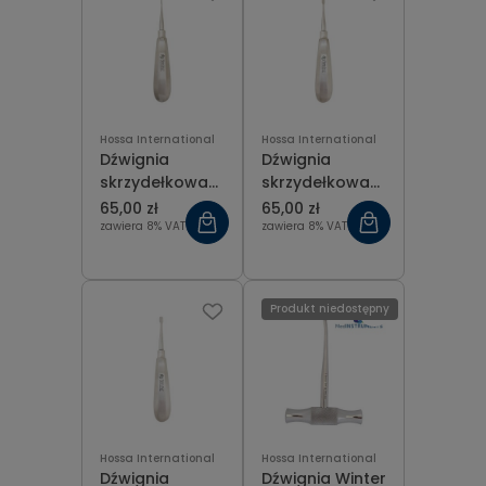
Hossa International
Hossa International
Dźwignia
Dźwignia
skrzydełkowa
skrzydełkowa
Winged prosta
Winged prosta
65,00 zł
65,00 zł
1 mm
4 mm
zawiera 8% VAT
zawiera 8% VAT
Produkt niedostępny
Hossa International
Hossa International
Dźwignia
Dźwignia Winter