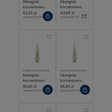
Dźwignia
Dźwignia
korzeniowa
korzeniowa
Heidbrink do
Hossa prosta 2
52,00 zł
44,99 zł
apeksów
mm
zawiera 8% VAT
zawiera 8% VAT
jednostronna,
boczna prawa
Hossa International
Hossa International
Dźwignia
Dźwignia
korzeniowa
korzeniowa
Lindo Levean
Lindo Levean
65,00 zł
65,00 zł
prosta 2 mm
prosta 4 mm
zawiera 8% VAT
zawiera 8% VAT