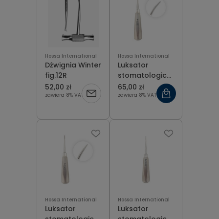
Hossa International
Hossa International
Dźwignia Winter
Luksator
fig.12R
stomatologiczny
metalowy
52,00 zł
65,00 zł
odgięty 5 mm
zawiera 8% VAT
zawiera 8% VAT
Hossa International
Hossa International
Luksator
Luksator