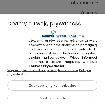
Informacje
O nas
Dbamy o Twoją prywatność
Używamy plików cookie, które umożliwiają
poprawne działanie strony oraz pomagają
+48 720 915 338
dostosować ofertę do Twoich potrzeb. Ta
+48 22 298 53 38
technologia służy do budowania statystyk i
działań marketingowych. Więcej informacji
Napisz do nas!
na temat ciasteczek znajdziesz w naszej
Polityce Prywatności
.
Więcej o plikach cookies przeczytasz w naszej Polityce
Hossa Medical Sp. z o. o. | ul. Kryształowa 33A, 01-356
prywatności.
Warszawa, woj. mazowieckie | NIP: 7010404814, REGON:
146982576, KRS: 0000491265
Zaakceptuj tylko niezbędne
©2026 Wszelkie Prawa Zastrzeżone | medinstruments.pl
Dostosuj zgody