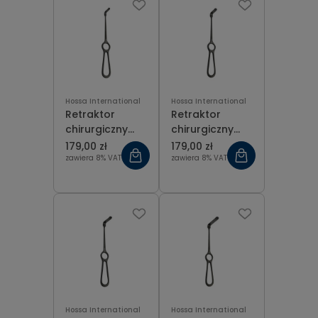
Hossa International
Hossa International
Retraktor
Retraktor
chirurgiczny
chirurgiczny
Langenbeck
Langenbeck
179,00 zł
179,00 zł
czarny 32x10
czarny 42x11
zawiera 8% VAT
zawiera 8% VAT
mm
mm
Hossa International
Hossa International