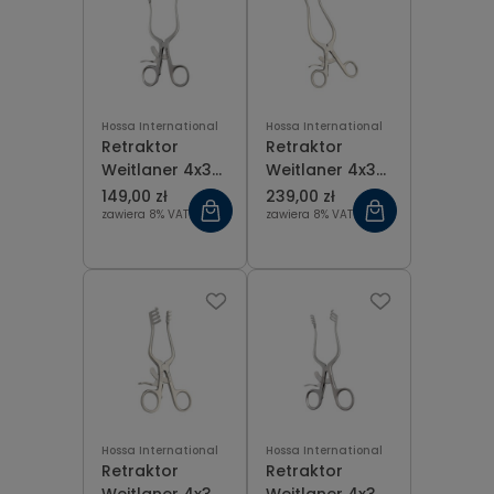
Hossa International
Hossa International
Retraktor
Retraktor
Weitlaner 4x3
Weitlaner 4x3
ząbki ostro-
ząbki ostro-
149,00 zł
239,00 zł
ostre 16 cm
ostre 20 cm
zawiera 8% VAT
zawiera 8% VAT
Hossa International
Hossa International
Retraktor
Retraktor