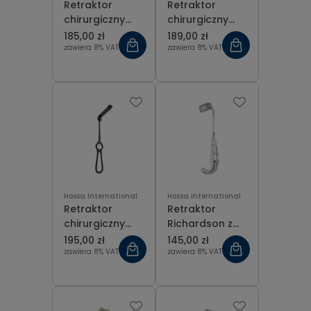
Retraktor
Retraktor
chirurgiczny
chirurgiczny
Langenbeck
Langenbeck
185,00 zł
189,00 zł
czarny 55x12
czarny 70x14
zawiera 8% VAT
zawiera 8% VAT
mm
mm
Hossa International
Hossa International
Retraktor
Retraktor
chirurgiczny
Richardson z
Langenbeck
ergonomiczną
195,00 zł
145,00 zł
czarny 80x16
rękojeścią
zawiera 8% VAT
zawiera 8% VAT
mm
40x38 mm