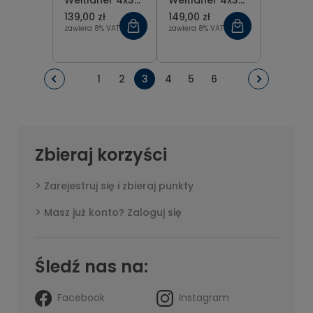
Weitlaner 4x3
Weitlaner 4x3
ząbki tępo-
ząbki tępo-
139,00 zł
149,00 zł
tępe 14 cm
tępe 16 cm
zawiera 8% VAT
zawiera 8% VAT
1
2
3
4
5
6
Zbieraj korzyści
Zarejestruj się i zbieraj punkty
Masz już konto? Zaloguj się
Śledź nas na:
Facebook
Instagram