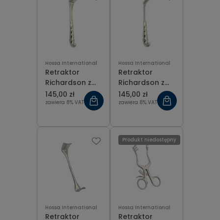
Hossa International
Hossa International
Retraktor
Retraktor
Richardson z
Richardson z
ergonomiczną
ergonomiczną
145,00 zł
145,00 zł
rękojeścią
rękojęścią
zawiera 8% VAT
zawiera 8% VAT
40x50 mm
51x23 mm
Produkt niedostępny
Hossa International
Hossa International
Retraktor
Retraktor