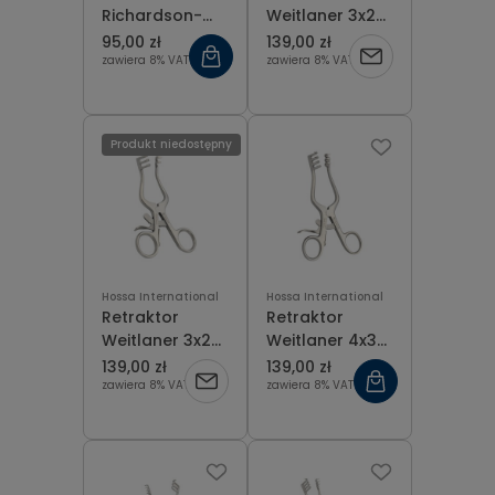
Richardson-
Weitlaner 3x2
Eastman
ząbki ostro-
95,00 zł
139,00 zł
51x39/63x49 dł.
ostre 11 cm
zawiera 8% VAT
zawiera 8% VAT
28 cm
Produkt niedostępny
Hossa International
Hossa International
Retraktor
Retraktor
Weitlaner 3x2
Weitlaner 4x3
ząbki tępo-
ząbki ostro-
139,00 zł
139,00 zł
tępe 11 cm
ostre 14 cm
zawiera 8% VAT
zawiera 8% VAT