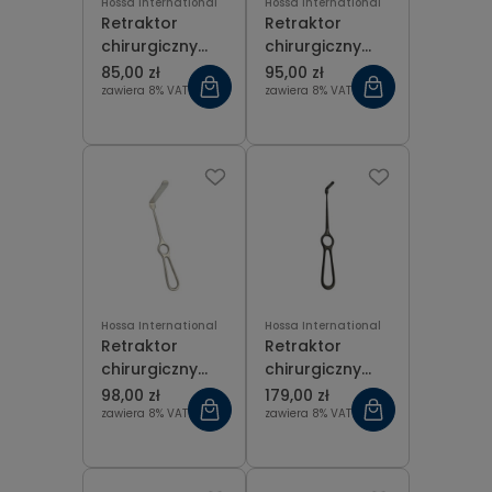
Hossa International
Hossa International
Retraktor
Retraktor
chirurgiczny
chirurgiczny
Langenbeck
Langenbeck
85,00 zł
95,00 zł
55x12 mm
70x14 mm
zawiera 8% VAT
zawiera 8% VAT
Hossa International
Hossa International
Retraktor
Retraktor
chirurgiczny
chirurgiczny
Langenbeck
Langenbeck
98,00 zł
179,00 zł
80x16 mm
czarny 28x7
zawiera 8% VAT
zawiera 8% VAT
mm