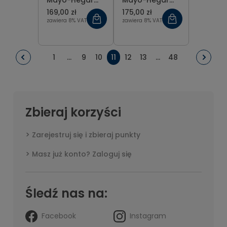
Mayo-Hegar
Mayo-Hegar
T.C. Gold 12 cm
T.C. Gold 14 cm
169,00 zł
175,00 zł
zawiera 8% VAT
zawiera 8% VAT
1
...
9
10
11
12
13
...
48
Zbieraj korzyści
Zarejestruj się i zbieraj punkty
Masz już konto? Zaloguj się
Śledź nas na:
Facebook
Instagram