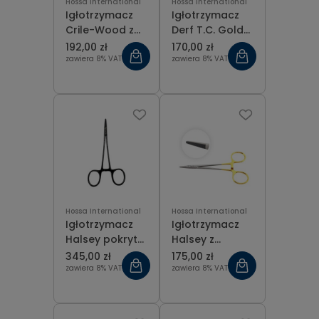
Hossa International
Hossa International
Igłotrzymacz
Igłotrzymacz
Crile-Wood z
Derf T.C. Gold
wkładką z
12 cm
192,00 zł
170,00 zł
węglika
zawiera 8% VAT
zawiera 8% VAT
spiekanego 18
cm
Hossa International
Hossa International
Igłotrzymacz
Igłotrzymacz
Halsey pokryty
Halsey z
czarną,
wkładką z
345,00 zł
175,00 zł
ceramiczną
węglika
zawiera 8% VAT
zawiera 8% VAT
powłoką 13 cm
spiekanego 13
cm