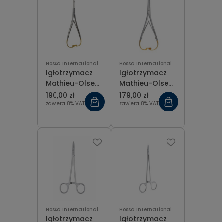
Hossa International
Hossa International
Igłotrzymacz
Igłotrzymacz
Mathieu-Olsen
Mathieu-Olsen
prosty z
zagięty T.C.
190,00 zł
179,00 zł
wkładką z
Gold 14 cm
zawiera 8% VAT
zawiera 8% VAT
węglika
spiekanego 17
cm
Hossa International
Hossa International
Igłotrzymacz
Igłotrzymacz