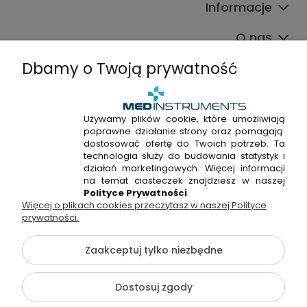
Informacje
O nas
Dbamy o Twoją prywatność
Używamy plików cookie, które umożliwiają
poprawne działanie strony oraz pomagają
+48 720 915 338
dostosować ofertę do Twoich potrzeb. Ta
+48 22 298 53 38
technologia służy do budowania statystyk i
działań marketingowych. Więcej informacji
Napisz do nas!
na temat ciasteczek znajdziesz w naszej
Polityce Prywatności
.
Więcej o plikach cookies przeczytasz w naszej Polityce
Hossa Medical Sp. z o. o. | ul. Kryształowa 33A, 01-356
prywatności.
Warszawa, woj. mazowieckie | NIP: 7010404814, REGON:
146982576, KRS: 0000491265
Zaakceptuj tylko niezbędne
©2026 Wszelkie Prawa Zastrzeżone | medinstruments.pl
Dostosuj zgody