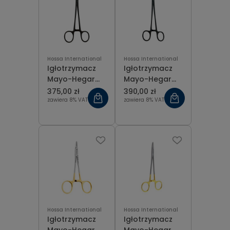
Hossa International
Hossa International
Igłotrzymacz
Igłotrzymacz
Mayo-Hegar
Mayo-Hegar
pokryty czarną,
pokryty czarną,
375,00 zł
390,00 zł
ceramiczną
ceramiczną
zawiera 8% VAT
zawiera 8% VAT
powłoką 16 cm
powłoką 18 cm
Hossa International
Hossa International
Igłotrzymacz
Igłotrzymacz