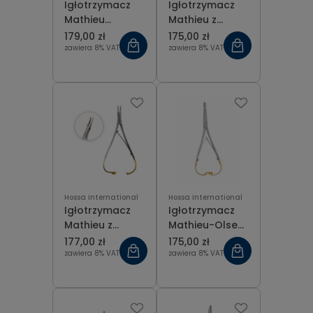
Igłotrzymacz
Igłotrzymacz
Mathieu
Mathieu z
Vascular T.C.
wkładką z
179,00 zł
175,00 zł
Gold 14 cm
węglika
zawiera 8% VAT
zawiera 8% VAT
spiekanego 14
cm
Hossa International
Hossa International
Igłotrzymacz
Igłotrzymacz
Mathieu z
Mathieu-Olsen
wkładką z
prosty T.C.
177,00 zł
175,00 zł
węglika
Gold 14 cm
zawiera 8% VAT
zawiera 8% VAT
spiekanego 14
cm