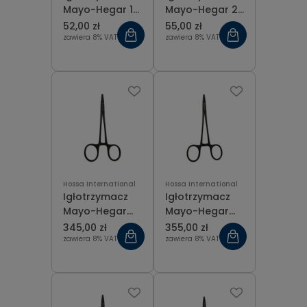
Mayo-Hegar 18
Mayo-Hegar 20
cm
cm
52,00 zł
55,00 zł
zawiera 8% VAT
zawiera 8% VAT
Hossa International
Hossa International
Igłotrzymacz
Igłotrzymacz
Mayo-Hegar
Mayo-Hegar
pokryty czarną,
pokryty czarną,
345,00 zł
355,00 zł
ceramiczną
ceramiczną
zawiera 8% VAT
zawiera 8% VAT
powłoką 12 cm
powłoką 14 cm