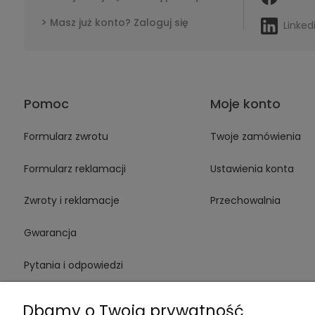
Masz już konto? Zaloguj się
Linked
Pomoc
Moje konto
Formularz zwrotu
Twoje zamówienia
Formularz reklamacji
Ustawienia konta
Zwroty i reklamacje
Przechowalnia
Gwarancja
Pytania i odpowiedzi
Medinstruments stacjonarnie
Dbamy o Twoją prywatność