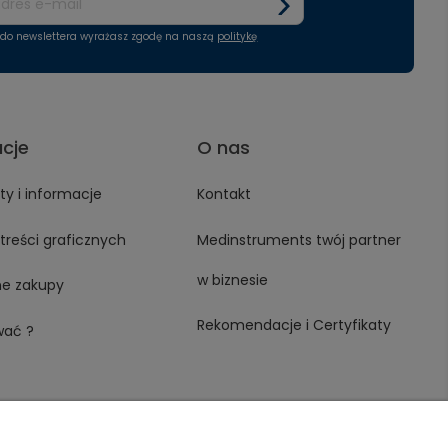
ę do newslettera wyrażasz zgodę na naszą
politykę
acje
O nas
y i informacje
Kontakt
treści graficznych
Medinstruments twój partner
w biznesie
ne zakupy
Rekomendacje i Certyfikaty
wać ?