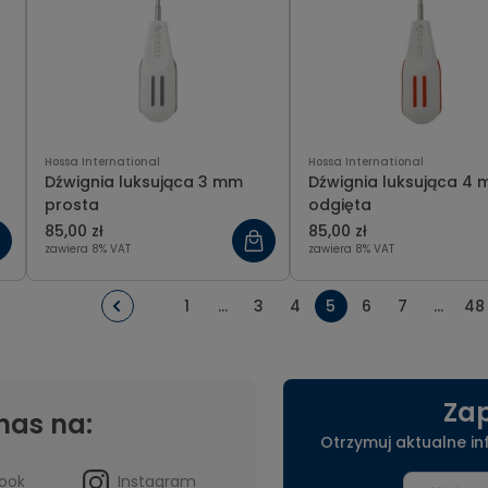
Hossa International
Hossa International
Dźwignia luksująca 3 mm
Dźwignia luksująca 4
prosta
odgięta
85,00 zł
85,00 zł
zawiera 8% VAT
zawiera 8% VAT
1
...
3
4
5
6
7
...
48
Zap
nas na:
Otrzymuj aktualne i
ook
Instagram