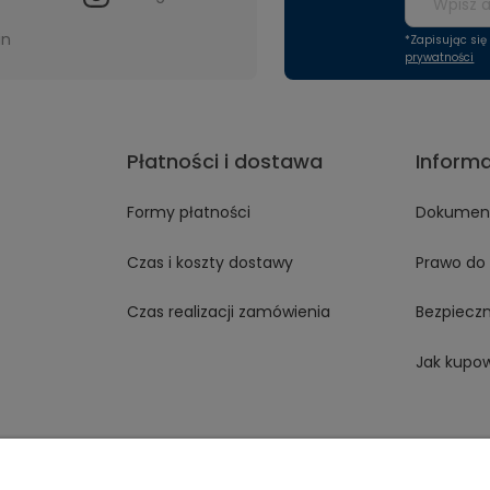
in
*Zapisując si
prywatności
Płatności i dostawa
Inform
Formy płatności
Dokument
Czas i koszty dostawy
Prawo do 
Czas realizacji zamówienia
Bezpiecz
Jak kupo