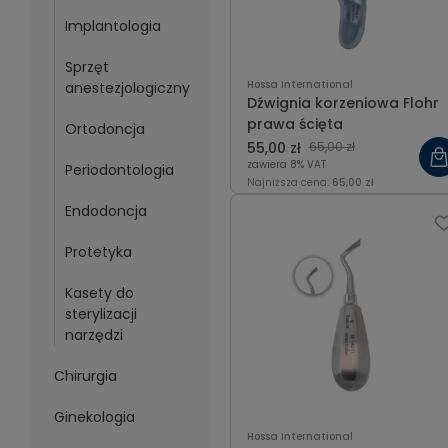
Implantologia
Sprzęt
Hossa International
anestezjologiczny
Dźwignia korzeniowa Flohr
prawa ścięta
Ortodoncja
55,00 zł
65,00 zł
zawiera 8% VAT
Periodontologia
Najniższa cena:
65,00 zł
Endodoncja
Protetyka
Kasety do
sterylizacji
narzędzi
Chirurgia
Ginekologia
Hossa International